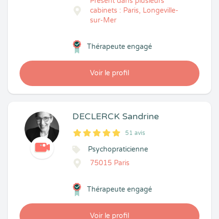
Présent dans plusieurs
cabinets : Paris, Longeville-
sur-Mer
Thérapeute engagé
Voir le profil
DECLERCK Sandrine
51 avis
5
1
5
51
Psychopraticienne
75015 Paris
Thérapeute engagé
Voir le profil