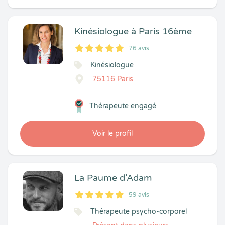
Kinésiologue à Paris 16ème
76 avis
5
1
5
76
Kinésiologue
75116 Paris
Thérapeute engagé
Voir le profil
La Paume d’Adam
59 avis
5
1
5
59
Thérapeute psycho-corporel