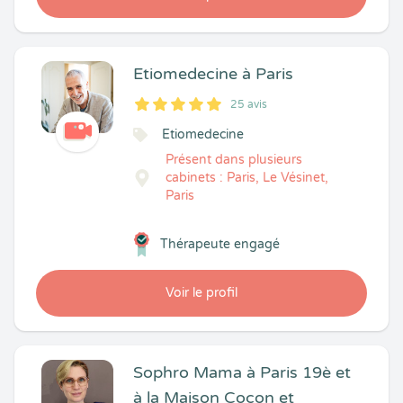
Etiomedecine à Paris
25 avis
5
1
5
25
Etiomedecine
Présent dans plusieurs
cabinets : Paris, Le Vésinet,
Paris
Thérapeute engagé
Voir le profil
Sophro Mama à Paris 19è et
à la Maison Cocon et