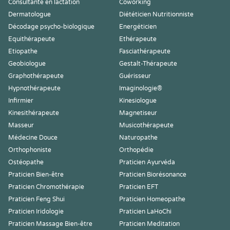
Consultante en lactation
Coworking
Dermatologue
Diététicien Nutritionniste
Décodage psycho-biologique
Energéticien
Equithérapeute
Ethérapeute
Etiopathe
Fasciathérapeute
Geobiologue
Gestalt-Thérapeute
Graphothérapeute
Guérisseur
Hypnothérapeute
Imaginologie®
Infirmier
Kinesiologue
Kinesithérapeute
Magnetiseur
Masseur
Musicothérapeute
Médecine Douce
Naturopathe
Orthophoniste
Orthopédie
Ostéopathe
Praticien Ayurvéda
Praticien Bien-être
Praticien Biorésonance
Praticien Chromothérapie
Praticien EFT
Praticien Feng Shui
Praticien Homeopathe
Praticien Iridologie
Praticien LaHoChi
Praticien Massage Bien-être
Praticien Meditation