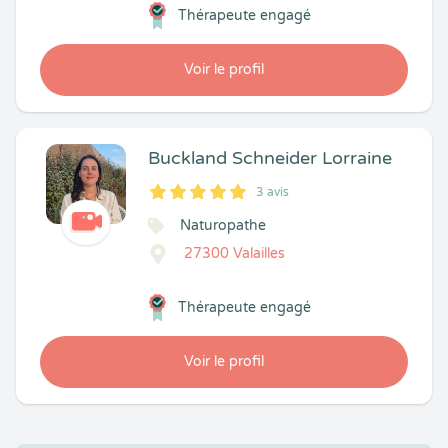
Thérapeute engagé
Voir le profil
Buckland Schneider Lorraine
3 avis
5
1
5
3
Naturopathe
27300 Valailles
Thérapeute engagé
Voir le profil