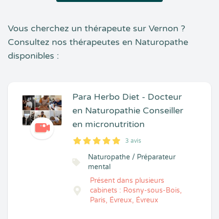
Vous cherchez un thérapeute sur Vernon ?
Consultez nos thérapeutes en Naturopathe
disponibles :
Para Herbo Diet - Docteur
en Naturopathie Conseiller
en micronutrition
3 avis
5
1
5
3
Naturopathe / Préparateur
mental
Présent dans plusieurs
cabinets : Rosny-sous-Bois,
Paris, Évreux, Évreux