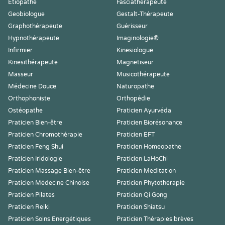
Etiopathe
Fasciathérapeute
Geobiologue
Gestalt-Thérapeute
Graphothérapeute
Guérisseur
Hypnothérapeute
Imaginologie®
Infirmier
Kinesiologue
Kinesithérapeute
Magnetiseur
Masseur
Musicothérapeute
Médecine Douce
Naturopathe
Orthophoniste
Orthopédie
Ostéopathe
Praticien Ayurvéda
Praticien Bien-être
Praticien Biorésonance
Praticien Chromothérapie
Praticien EFT
Praticien Feng Shui
Praticien Homeopathe
Praticien Iridologie
Praticien LaHoChi
Praticien Massage Bien-être
Praticien Meditation
Praticien Médecine Chinoise
Praticien Phytothérapie
Praticien Pilates
Praticien Qi Gong
Praticien Reiki
Praticien Shiatsu
Praticien Soins Energétiques
Praticien Thérapies brèves