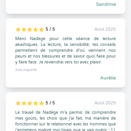
Sandrine
5 / 5
Août 2025
5
1
5
0
Merci Nadège pour cette séance de lecture
akashiques. La lecture, ta sensibilité, tes conseils
permettent de comprendre d'où viennent nos
peurs et nos blessures et de savoir quoi faire pour
y faire face. Je reviendrai vers toi avec plaisir.
Avis importé
Aurélie
5 / 5
Août 2025
5
1
5
0
Le travail de Nadège m'a permis de comprendre
mes goûts, les choix que j'ai fait, ma manière de
fonctionner sur le relationnel avec les hommes que
j'entretiens malgré moi (mais que je vais guérir ;-) ).