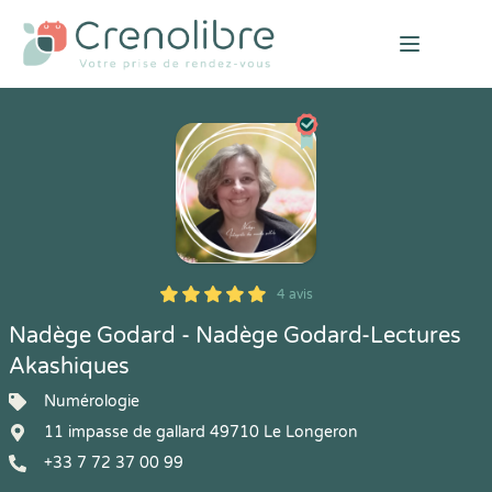
Open mai
4 avis
5
1
5
4
Nadège Godard - Nadège Godard-Lectures
Akashiques
Numérologie
11 impasse de gallard 49710 Le Longeron
+33 7 72 37 00 99