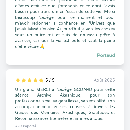
notre personne et personnalité. Cette lecture
d'âmes était ce que j'attendais et ce dont j'avais
besoin pour transformer l'essai de cette vie. Merci
beaucoup Nadège pour ce moment et pour
m'avoir redonner la confiance en l'Univers que
j'avais laissé s'etioler. Aujourd'hui je vois les choses
sous un autre œil et suis de nouveau prête à
avancer, car oui, la vie est belle et vaut la peine
d'être vécue 🙏
Portaud
5 / 5
Août 2025
5
1
5
0
Un grand MERCI à Nadège GODARD pour cette
séance Archive Akashique, pour son
professionnalisme, sa gentillesse, sa sensibilité, son
accompagnement et ses conseils à travers les
Guides des Mémoires Akashiques, Gratitudes et
Reconnaissances Eternelles et infinies à tous.
Avis importé