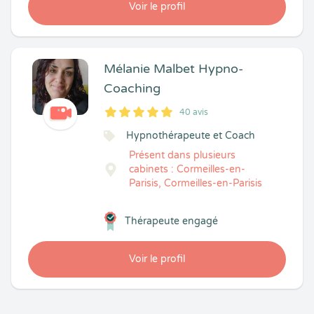
Voir le profil
Mélanie Malbet Hypno-
Coaching
40 avis
5
1
5
40
Hypnothérapeute et Coach
Présent dans plusieurs
cabinets : Cormeilles-en-
Parisis, Cormeilles-en-Parisis
Thérapeute engagé
Voir le profil