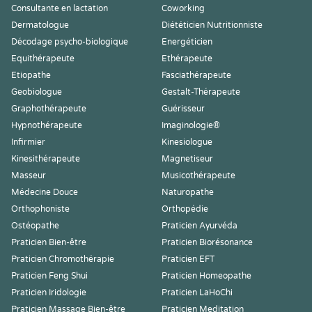
Consultante en lactation
Coworking
Dermatologue
Diététicien Nutritionniste
Décodage psycho-biologique
Energéticien
Equithérapeute
Ethérapeute
Etiopathe
Fasciathérapeute
Geobiologue
Gestalt-Thérapeute
Graphothérapeute
Guérisseur
Hypnothérapeute
Imaginologie®
Infirmier
Kinesiologue
Kinesithérapeute
Magnetiseur
Masseur
Musicothérapeute
Médecine Douce
Naturopathe
Orthophoniste
Orthopédie
Ostéopathe
Praticien Ayurvéda
Praticien Bien-être
Praticien Biorésonance
Praticien Chromothérapie
Praticien EFT
Praticien Feng Shui
Praticien Homeopathe
Praticien Iridologie
Praticien LaHoChi
Praticien Massage Bien-être
Praticien Meditation