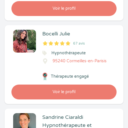
Voir le profil
Bocelli Julie
67 avis
5
1
5
67
Hypnothérapeute
95240 Cormeilles-en-Parisis
Thérapeute engagé
Voir le profil
Sandrine Ciaraldi
Hypnothérapeute et