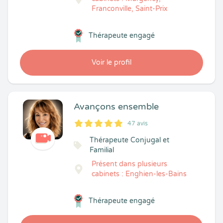
Franconville, Saint-Prix
Thérapeute engagé
Voir le profil
Avançons ensemble
47 avis
5
1
5
47
Thérapeute Conjugal et
Familial
Présent dans plusieurs
cabinets : Enghien-les-Bains
Thérapeute engagé