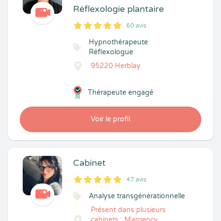
Réflexologie plantaire
60 avis
5
1
5
60
Hypnothérapeute
Réflexologue
95220 Herblay
Thérapeute engagé
Voir le profil
Cabinet
47 avis
5
1
5
47
Analyse transgénérationnelle
Présent dans plusieurs
cabinets : Margency,