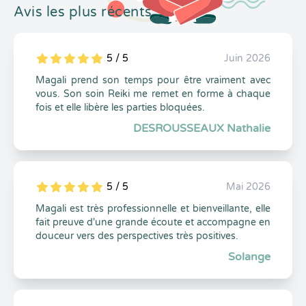
Avis les plus récents
5 / 5
Juin 2026
5
1
5
0
Magali prend son temps pour être vraiment avec
vous. Son soin Reiki me remet en forme à chaque
fois et elle libère les parties bloquées.
DESROUSSEAUX Nathalie
5 / 5
Mai 2026
5
1
5
0
Magali est très professionnelle et bienveillante, elle
fait preuve d'une grande écoute et accompagne en
douceur vers des perspectives très positives.
Solange