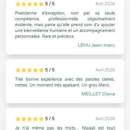
5 / 5
Avril 2026
5
1
5
0
Praticienne d'exception, non par sa seule
compétence professionnelle objectivement
évidente, mais parce qu'elle prend soin d'y ajouter
une bienveillance humaine et un accompagnement
personnalisé. Rare et précieux.
LEHU Jean-marc
5 / 5
Avril 2026
5
1
5
0
Très bonne expérience avec des paroles claires,
nettes. Un moment très apaisant. Un gros Merci.
MEILLET Diana
5 / 5
Avril 2026
5
1
5
0
Je n’ai même pas les mots… Magali est tout