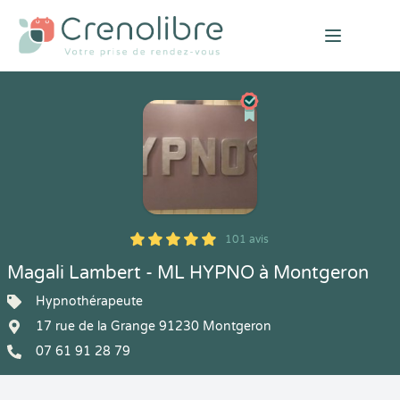
Open mai
101 avis
5
1
5
101
Magali Lambert - ML HYPNO à Montgeron
Hypnothérapeute
17 rue de la Grange 91230 Montgeron
07 61 91 28 79