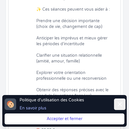
✨ Ces séances peuvent vous aider à :

Prendre une décision importante 
(choix de vie, changement de cap)

Anticiper les imprévus et mieux gérer 
les périodes d’incertitude

Clarifier une situation relationnelle 
(amitié, amour, famille)

Explorer votre orientation 
professionnelle ou une reconversion

Obtenir des réponses précises avec le 
pendule (questions fermées)

Politique d'utilisation des Cookies
Ferme
💡 Un accompagnement pour y voir 
En savoir plus
plus clair, gagner en confiance et 
avancer en conscience.
Accepter et fermer
15 minutes