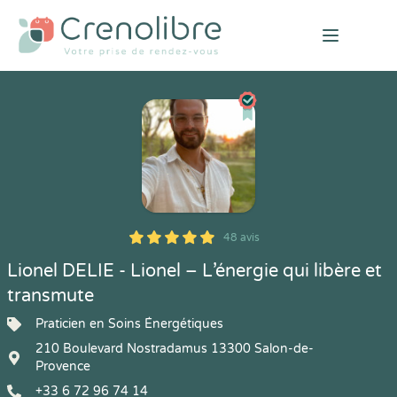
Open mai
48 avis
5
1
5
48
Lionel DELIE - Lionel – L’énergie qui libère et
transmute
Praticien en Soins Énergétiques
210 Boulevard Nostradamus 13300 Salon-de-
Provence
+33 6 72 96 74 14