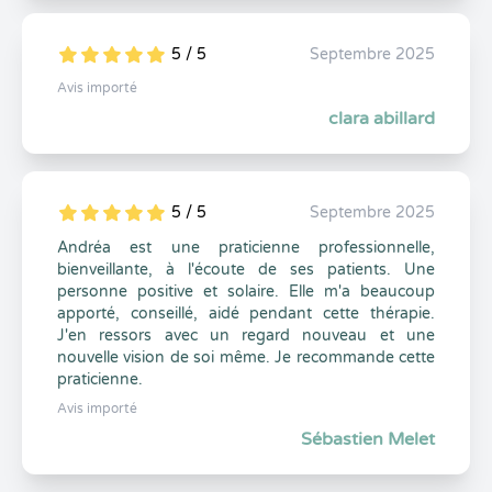
5 / 5
Septembre 2025
5
1
5
0
Avis importé
clara abillard
5 / 5
Septembre 2025
5
1
5
0
Andréa est une praticienne professionnelle,
bienveillante, à l'écoute de ses patients. Une
personne positive et solaire. Elle m'a beaucoup
apporté, conseillé, aidé pendant cette thérapie.
J'en ressors avec un regard nouveau et une
nouvelle vision de soi même. Je recommande cette
praticienne.
Avis importé
Sébastien Melet