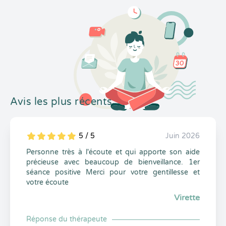
Avis les plus récents
5 / 5
Juin 2026
5
1
5
0
Personne très à l'écoute et qui apporte son aide
précieuse avec beaucoup de bienveillance. 1er
séance positive Merci pour votre gentillesse et
votre écoute
Virette
Réponse du thérapeute