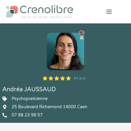
Open mai
99 avis
5
1
5
99
Andréa JAUSSAUD
Psychopraticienne
25 Boulevard Richemond 14000 Caen
07 88 23 98 57