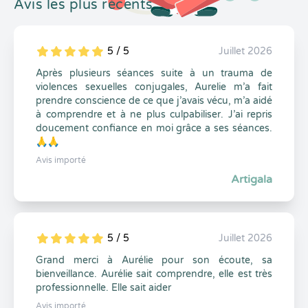
Avis les plus récents
5 / 5
Juillet 2026
5
1
5
0
Après plusieurs séances suite à un trauma de
violences sexuelles conjugales, Aurelie m’a fait
prendre conscience de ce que j’avais vécu, m’a aidé
à comprendre et à ne plus culpabiliser. J’ai repris
doucement confiance en moi grâce a ses séances.
🙏🙏
Avis importé
Artigala
5 / 5
Juillet 2026
5
1
5
0
Grand merci à Aurélie pour son écoute, sa
bienveillance. Aurélie sait comprendre, elle est très
professionnelle. Elle sait aider
Avis importé