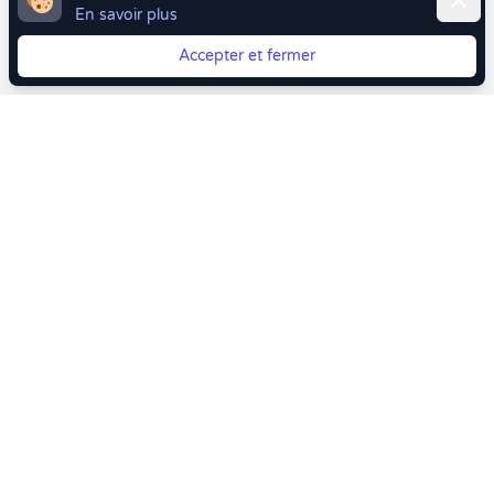
En savoir plus
Accepter et fermer
Vous quittez Doctolib ? Faites votre transition vers
Crenolibre tout en douceur !
Crenolibre
, Votre rendez-vous bien-être