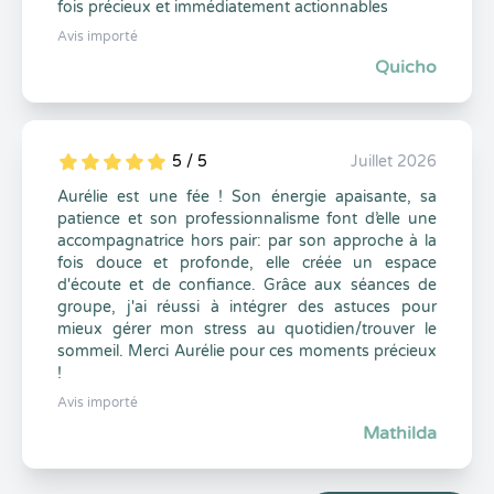
fois précieux et immédiatement actionnables
Avis importé
Quicho
5 / 5
Juillet 2026
5
1
5
0
Aurélie est une fée ! Son énergie apaisante, sa
patience et son professionnalisme font d’elle une
accompagnatrice hors pair: par son approche à la
fois douce et profonde, elle créée un espace
d'écoute et de confiance. Grâce aux séances de
groupe, j'ai réussi à intégrer des astuces pour
mieux gérer mon stress au quotidien/trouver le
sommeil. Merci Aurélie pour ces moments précieux
!
Avis importé
Mathilda