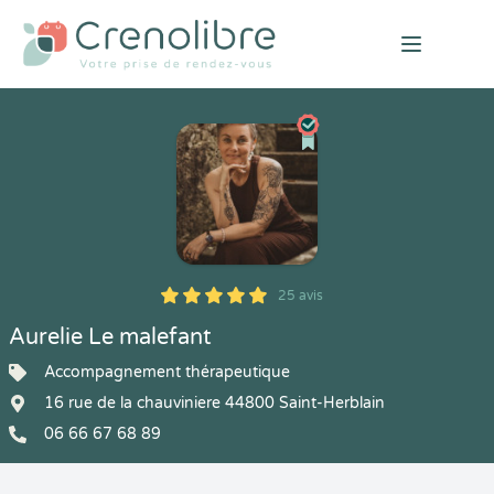
Open mai
25 avis
5
1
5
25
Aurelie Le malefant
Accompagnement thérapeutique
16 rue de la chauviniere 44800 Saint-Herblain
06 66 67 68 89