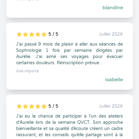
blandine
5 / 5
Juillet 2026
5
1
5
0
J’ai passé 9 mois de plaisir à aller aux séances de
Sophrologie 1 fois par semaine dirigées par
Aurélie. J’ai aimé ses voyages pour évacuer
certaines douleurs. Réinscription prévue .
Avis importé
isabelle
5 / 5
Juillet 2026
5
1
5
0
J’ai eu la chance de participer à l’un des ateliers
d’Aurelie lors de la semaine QVCT. Son approche
bienveillante et sa qualité d’écoute créent un cadre
rassurant, et les conseils qu’elle partage sont à la