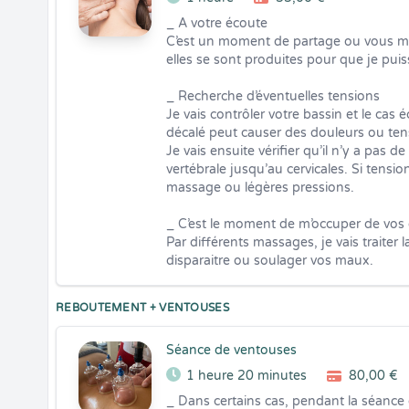
_ A votre écoute

C’est un moment de partage ou vous me
elles se sont produites pour que je puis
_ Recherche d’éventuelles tensions

Je vais contrôler votre bassin et le cas é
décalé peut causer des douleurs ou tensi
Je vais ensuite vérifier qu’il n’y a pas d
vertébrale jusqu’au cervicales. Si tensions
massage ou légères pressions.

_ C’est le moment de m’occuper de vos 
Par différents massages, je vais traiter l
disparaitre ou soulager vos maux.
REBOUTEMENT + VENTOUSES
Séance de ventouses
1 heure 20 minutes
80,00 €
_ Dans certains cas, pendant la séance