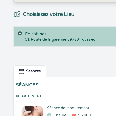
Choix du Lieux
Choisissez votre Lieu
En cabinet
51 Route de la garenne
69780
Toussieu
Séances
SÉANCES
REBOUTEMENT
Séance de reboutement
1 heure
55,00 €