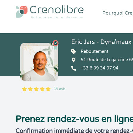
Pourquoi Cren
Eric Jars - Dyna'maux
Reboutement
51 Route de la garenne 
+33 6 99 34 97 94
35 avis
5
1
5
35
Prenez rendez-vous en lign
Confirmation immédiate de votre rendez