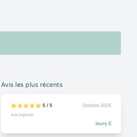
Avis les plus récents
5 / 5
Octobre 2025
5
1
5
0
Avis importé
laury E