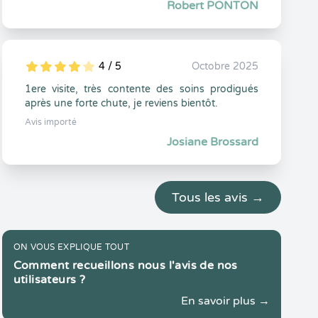
Robert PONTON
4 / 5
Octobre 2025
5
1
4
0
1ere visite, très contente des soins prodigués
après une forte chute, je reviens bientôt.
Avis importé
Josiane Brossard
Tous les avis →
ON VOUS EXPLIQUE TOUT
Comment recueillons nous l'avis de nos
utilisateurs ?
En savoir plus →