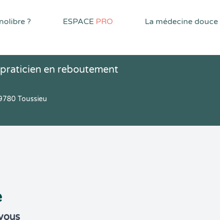
olibre ?
ESPACE
PRO
La médecine douce
 praticien en reboutement
69780 Toussieu
e
-vous