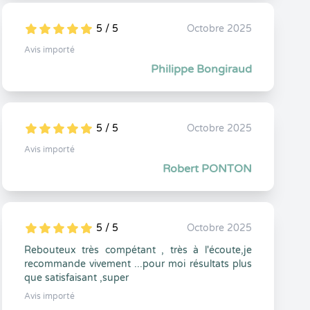
5 / 5
Octobre 2025
5
1
5
0
Avis importé
Philippe Bongiraud
5 / 5
Octobre 2025
5
1
5
0
Avis importé
Robert PONTON
5 / 5
Octobre 2025
5
1
5
0
Rebouteux très compétant , très à l'écoute,je
recommande vivement ...pour moi résultats plus
que satisfaisant ,super
Avis importé