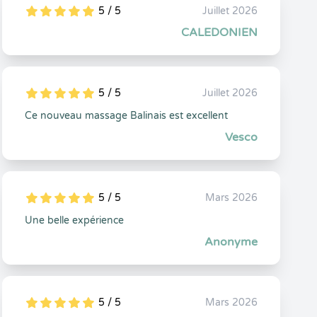
5 / 5
Juillet 2026
5
1
5
0
CALEDONIEN
5 / 5
Juillet 2026
5
1
5
0
Ce nouveau massage Balinais est excellent
Vesco
5 / 5
Mars 2026
5
1
5
0
Une belle expérience
Anonyme
5 / 5
Mars 2026
5
1
5
0