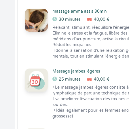
massage amma assis 30min
30 minutes
40,00 €
Relaxant, stimulant, rééquilibre l'énergie.
Élimine le stress et la fatigue, libère de
méridiens d'acupuncture, active la circul
Réduit les migraines.

Il donne la sensation d'une relaxation g
mentale, tout en stimulant l'énergie dan
Massage jambes légères
25 minutes
40,00 €
• Le massage jambes légères consiste à r
lymphatique de part une technique de m
il va améliorer l’évacuation des toxines
lourdes.

 • Idéal également pour les femmes enceintes (à partir de 3 mois de 
grossesse)