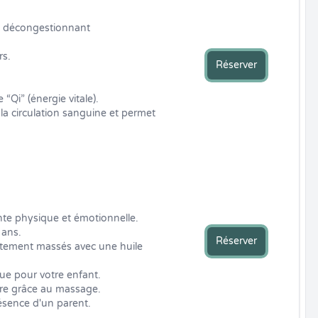
et décongestionnant

s.

Réserver
“Qi” (énergie vitale).

e la circulation sanguine et permet 
nte physique et émotionnelle.

ans.

Réserver
atement massés avec une huile 
e pour votre enfant.

tre grâce au massage.

ésence d'un parent.