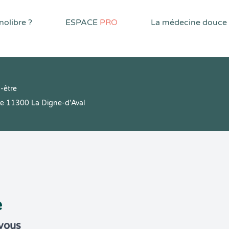
olibre ?
ESPACE
PRO
La médecine douce
-être
re 11300 La Digne-d'Aval
e
-vous