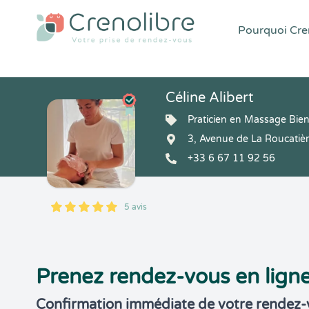
Pourquoi Cren
Céline Alibert
Praticien en Massage Bien
3, Avenue de La Roucatiè
+33 6 67 11 92 56
5 avis
5
1
5
5
Prenez rendez-vous en lign
Confirmation immédiate de votre rendez