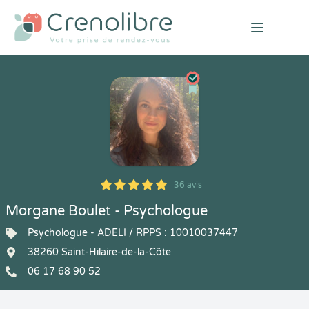
Open mai
36 avis
5
1
5
36
Morgane Boulet - Psychologue
Psychologue - ADELI / RPPS : 10010037447
38260 Saint-Hilaire-de-la-Côte
06 17 68 90 52