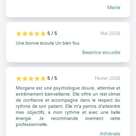
Marie
5 / 5
Mai 2026
5
1
5
0
Une bonne écoute Un bien fou
Beatrice escudie
5 / 5
Février 2026
5
1
5
0
Morgane est une psychologue douce, attentive et
extrêmement bienveillante. Elle offre un réel climat
de confiance et accompagne dans le respect du
rythme de son patient. Elle m'a permis d'atteindre
mes objectifs, à mon rythme et avec une belle
énergie. Je recommande vivement cette
professionnelle.
Athénaïs