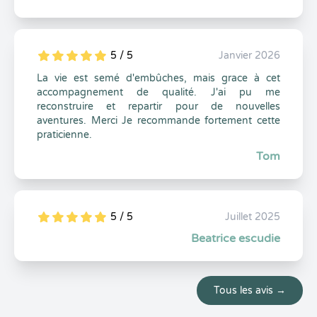
5 / 5
Janvier 2026
5
1
5
0
La vie est semé d'embûches, mais grace à cet
accompagnement de qualité. J'ai pu me
reconstruire et repartir pour de nouvelles
aventures. Merci Je recommande fortement cette
praticienne.
Tom
5 / 5
Juillet 2025
5
1
5
0
Beatrice escudie
Tous les avis →