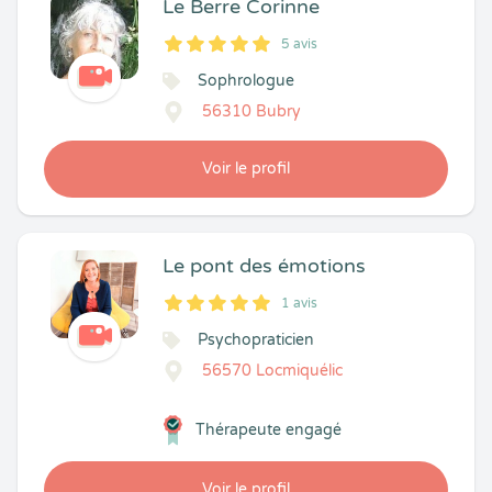
Le Berre Corinne
5 avis
5
1
5
5
Sophrologue
56310 Bubry
Voir le profil
Le pont des émotions
1 avis
5
1
5
1
Psychopraticien
56570 Locmiquélic
Thérapeute engagé
Voir le profil