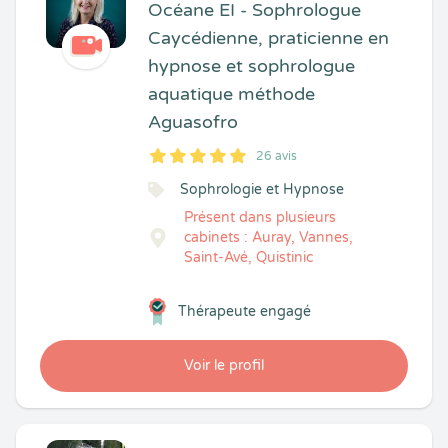
Océane EI - Sophrologue
Caycédienne, praticienne en
hypnose et sophrologue
aquatique méthode
Aguasofro
26 avis
5
1
5
26
Sophrologie et Hypnose
Présent dans plusieurs
cabinets : Auray, Vannes,
Saint-Avé, Quistinic
Thérapeute engagé
Voir le profil