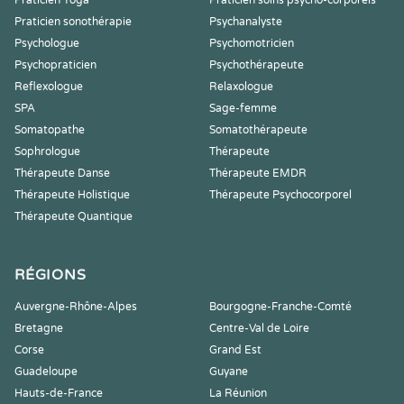
Praticien Yoga
Praticien soins psycho-corporels
Praticien sonothérapie
Psychanalyste
Psychologue
Psychomotricien
Psychopraticien
Psychothérapeute
Reflexologue
Relaxologue
SPA
Sage-femme
Somatopathe
Somatothérapeute
Sophrologue
Thérapeute
Thérapeute Danse
Thérapeute EMDR
Thérapeute Holistique
Thérapeute Psychocorporel
Thérapeute Quantique
RÉGIONS
Auvergne-Rhône-Alpes
Bourgogne-Franche-Comté
Bretagne
Centre-Val de Loire
Corse
Grand Est
Guadeloupe
Guyane
Hauts-de-France
La Réunion