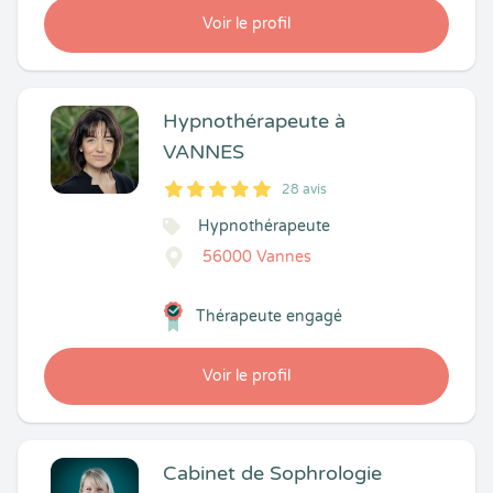
Voir le profil
Hypnothérapeute à
VANNES
28 avis
5
1
5
28
Hypnothérapeute
56000 Vannes
Thérapeute engagé
Voir le profil
Cabinet de Sophrologie