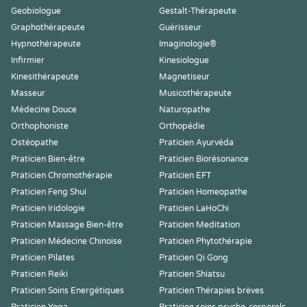
Geobiologue
Gestalt-Thérapeute
Graphothérapeute
Guérisseur
Hypnothérapeute
Imaginologie®
Infirmier
Kinesiologue
Kinesithérapeute
Magnetiseur
Masseur
Musicothérapeute
Médecine Douce
Naturopathe
Orthophoniste
Orthopédie
Ostéopathe
Praticien Ayurvéda
Praticien Bien-être
Praticien Biorésonance
Praticien Chromothérapie
Praticien EFT
Praticien Feng Shui
Praticien Homeopathe
Praticien Iridologie
Praticien LaHoChi
Praticien Massage Bien-être
Praticien Meditation
Praticien Médecine Chinoise
Praticien Phytothérapie
Praticien Pilates
Praticien Qi Gong
Praticien Reiki
Praticien Shiatsu
Praticien Soins Energétiques
Praticien Thérapies brèves