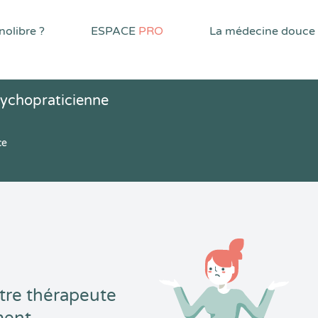
olibre ?
ESPACE
PRO
La médecine douce
ychopraticienne
ce
tre thérapeute