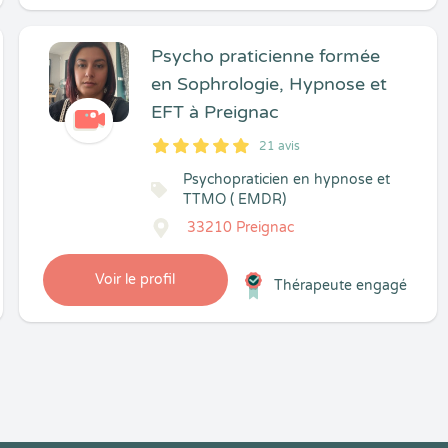
Psycho praticienne formée
en Sophrologie, Hypnose et
EFT à Preignac
21 avis
5
1
5
21
Psychopraticien en hypnose et
TTMO ( EMDR)
33210 Preignac
Voir le profil
Thérapeute engagé