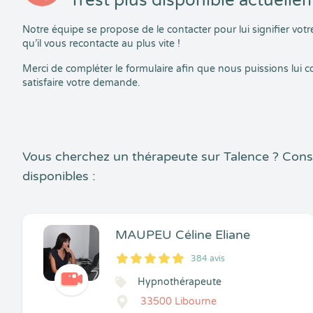
n’est plus disponible actuelle
Notre équipe se propose de le contacter pour lui signifier vo
qu’il vous recontacte au plus vite !
Merci de compléter le formulaire afin que nous puissions lui
satisfaire votre demande.
Vous cherchez un thérapeute sur Talence ? Cons
disponibles :
MAUPEU Céline Eliane
384 avis
5
1
5
384
Hypnothérapeute
33500 Libourne