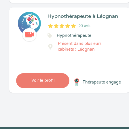
Hypnothérapeute à Léognan
23 avis
5
1
5
23
Hypnothérapeute
Présent dans plusieurs
cabinets : Léognan
Voir le profil
Thérapeute engagé