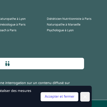
aturopathe à Lyon
Diététicien Nutritionniste à Paris
inésiologue à Paris
Naturopathe à Marseille
oach à Paris
Psychologue à Lyon
ne interrogation sur un contenu diffusé sur
 réaliser des mesures
Fermer
Accepter et fermer
les
|
CGV
|
Politique de Confidentialité