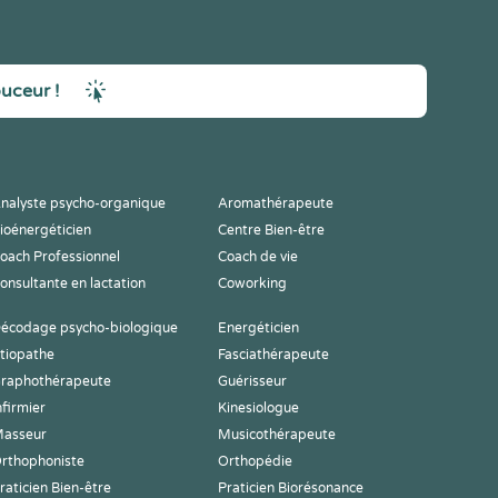
ouceur !
nalyste psycho-organique
Aromathérapeute
ioénergéticien
Centre Bien-être
oach Professionnel
Coach de vie
onsultante en lactation
Coworking
écodage psycho-biologique
Energéticien
tiopathe
Fasciathérapeute
raphothérapeute
Guérisseur
nfirmier
Kinesiologue
asseur
Musicothérapeute
rthophoniste
Orthopédie
raticien Bien-être
Praticien Biorésonance