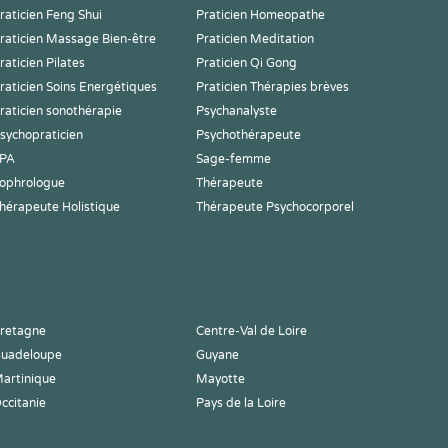
raticien Feng Shui
Praticien Homeopathe
raticien Massage Bien-être
Praticien Meditation
raticien Pilates
Praticien Qi Gong
raticien Soins Energétiques
Praticien Thérapies brèves
raticien sonothérapie
Psychanalyste
sychopraticien
Psychothérapeute
PA
Sage-femme
ophrologue
Thérapeute
hérapeute Holistique
Thérapeute Psychocorporel
retagne
Centre-Val de Loire
uadeloupe
Guyane
artinique
Mayotte
ccitanie
Pays de la Loire