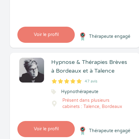
Voir le profil
Thérapeute engagé
Hypnose & Thérapies Brèves
à Bordeaux et à Talence
47 avis
5
1
5
47
Hypnothérapeute
Présent dans plusieurs
cabinets : Talence, Bordeaux
Voir le profil
Thérapeute engagé