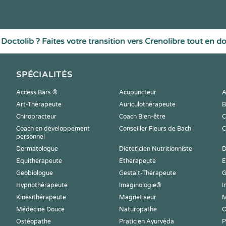
Doctolib ? Faites votre transition vers Crenolibre tout en d
SPÉCIALITÉS
Access Bars ®
Acupuncteur
A
Art-Thérapeute
Auriculothérapeute
B
Chiropracteur
Coach Bien-être
C
Coach en développement
Conseiller Fleurs de Bach
C
personnel
Dermatologue
Diététicien Nutritionniste
D
Equithérapeute
Ethérapeute
E
Geobiologue
Gestalt-Thérapeute
G
Hypnothérapeute
Imaginologie®
I
Kinesithérapeute
Magnetiseur
M
Médecine Douce
Naturopathe
O
Ostéopathe
Praticien Ayurvéda
P