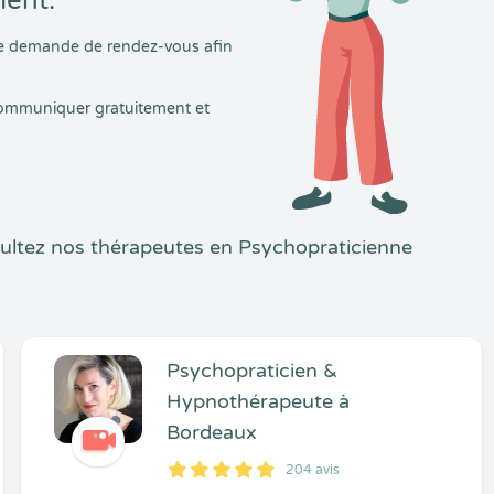
ment.
tre demande de rendez-vous afin
 communiquer gratuitement et
ultez nos thérapeutes en Psychopraticienne
Psychopraticien &
Hypnothérapeute à
Bordeaux
204 avis
5
1
5
204