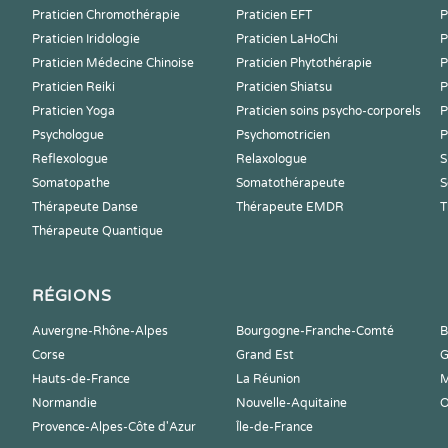
Praticien Chromothérapie
Praticien EFT
P
Praticien Iridologie
Praticien LaHoChi
P
Praticien Médecine Chinoise
Praticien Phytothérapie
P
Praticien Reiki
Praticien Shiatsu
P
Praticien Yoga
Praticien soins psycho-corporels
P
Psychologue
Psychomotricien
P
Reflexologue
Relaxologue
S
Somatopathe
Somatothérapeute
S
Thérapeute Danse
Thérapeute EMDR
T
Thérapeute Quantique
RÉGIONS
Auvergne-Rhône-Alpes
Bourgogne-Franche-Comté
B
Corse
Grand Est
G
Hauts-de-France
La Réunion
M
Normandie
Nouvelle-Aquitaine
O
Provence-Alpes-Côte d'Azur
Île-de-France