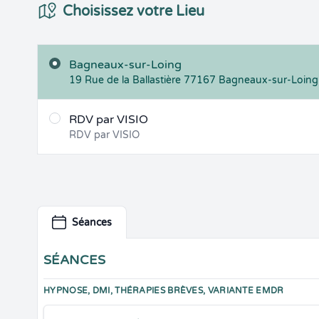
Choix du Lieux
Choisissez votre Lieu
Bagneaux-sur-Loing
19 Rue de la Ballastière
77167
Bagneaux-sur-Loing
RDV par VISIO
RDV par VISIO
Séances
SÉANCES
HYPNOSE, DMI, THÉRAPIES BRÈVES, VARIANTE EMDR