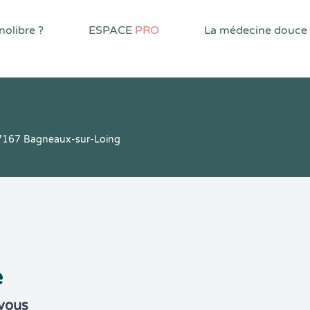
olibre ?
ESPACE
PRO
La médecine douce
 77167 Bagneaux-sur-Loing
e
-vous