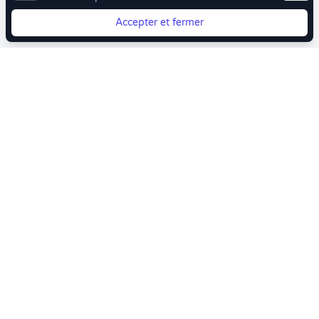
Accepter et fermer
Vous quittez Doctolib ? Faites votre transition vers
Crenolibre tout en douceur !
Crenolibre
, Votre rendez-vous bien-être