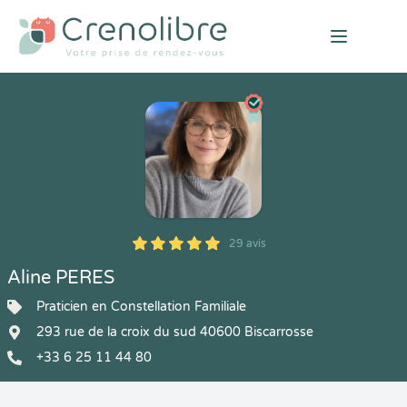
Open mai
29 avis
5
1
5
29
Aline PERES
Praticien en Constellation Familiale
293 rue de la croix du sud 40600 Biscarrosse
+33 6 25 11 44 80