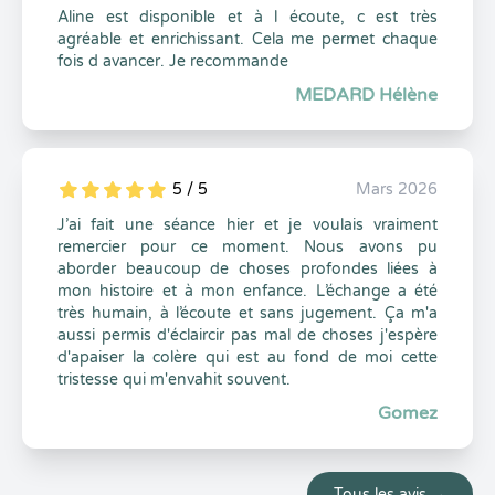
Aline est disponible et à l écoute, c est très
agréable et enrichissant. Cela me permet chaque
fois d avancer. Je recommande
MEDARD Hélène
5 / 5
Mars 2026
5
1
5
0
J’ai fait une séance hier et je voulais vraiment
remercier pour ce moment. Nous avons pu
aborder beaucoup de choses profondes liées à
mon histoire et à mon enfance. L’échange a été
très humain, à l’écoute et sans jugement. Ça m'a
aussi permis d'éclaircir pas mal de choses j'espère
d'apaiser la colère qui est au fond de moi cette
tristesse qui m'envahit souvent.
Gomez
Tous les avis →