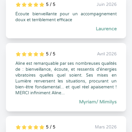
5 / 5
Juin 2026
5
1
5
0
Écoute bienveillante pour un accompagnement
doux et terriblement efficace
Laurence
5 / 5
Avril 2026
5
1
5
0
Aline est remarquable par ses nombreuses qualités
de : bienveillance, écoute, et ressentis d'énergies
vibratoires quelles quel soient. Ses mises en
Lumière renversent les situations, procurant un
bien-être fondamental... et quel réel apaisement !
MERCI infiniment Aline...
Myriam/ Mimilys
5 / 5
Mars 2026
5
1
5
0