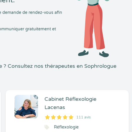
ment.
tre demande de rendez-vous afin
 communiquer gratuitement et
re ? Consultez nos thérapeutes en Sophrologue
Cabinet Réflexologie
Lacenas
111 avis
5
1
5
111
Réflexologie