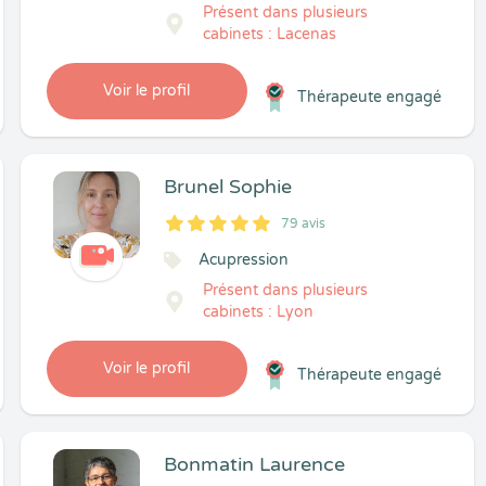
Présent dans plusieurs
cabinets : Lacenas
Voir le profil
Thérapeute engagé
Brunel Sophie
79 avis
5
1
5
79
Acupression
Présent dans plusieurs
cabinets : Lyon
Voir le profil
Thérapeute engagé
Bonmatin Laurence