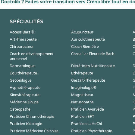
Doctolib ? Faites votre transition vers Crenolibre tout en d
SPÉCIALITÉS
Access Bars ®
Acupuncteur
A
Art-Thérapeute
Auriculothérapeute
B
Chiropracteur
Coach Bien-être
C
Coach en développement
Conseiller Fleurs de Bach
C
personnel
Dermatologue
Diététicien Nutritionniste
D
Equithérapeute
Ethérapeute
E
Geobiologue
Gestalt-Thérapeute
G
Hypnothérapeute
Imaginologie®
I
Kinesithérapeute
Magnetiseur
M
Médecine Douce
Naturopathe
O
Ostéopathe
Praticien Ayurvéda
P
Praticien Chromothérapie
Praticien EFT
P
Praticien Iridologie
Praticien LaHoChi
P
Praticien Médecine Chinoise
Praticien Phytothérapie
P