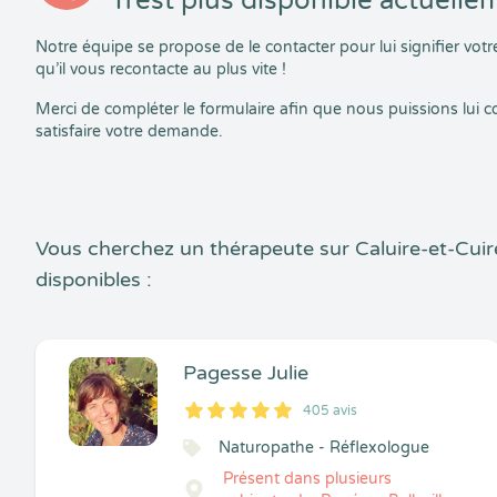
n’est plus disponible actuelle
Notre équipe se propose de le contacter pour lui signifier vo
qu’il vous recontacte au plus vite !
Merci de compléter le formulaire afin que nous puissions lui
satisfaire votre demande.
Vous cherchez un thérapeute sur Caluire-et-Cui
disponibles :
Pagesse Julie
405 avis
5
1
5
405
Naturopathe - Réflexologue
Présent dans plusieurs