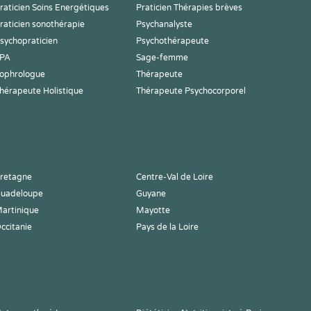
raticien Soins Energétiques
Praticien Thérapies brèves
raticien sonothérapie
Psychanalyste
sychopraticien
Psychothérapeute
PA
Sage-femme
ophrologue
Thérapeute
hérapeute Holistique
Thérapeute Psychocorporel
retagne
Centre-Val de Loire
uadeloupe
Guyane
artinique
Mayotte
ccitanie
Pays de la Loire