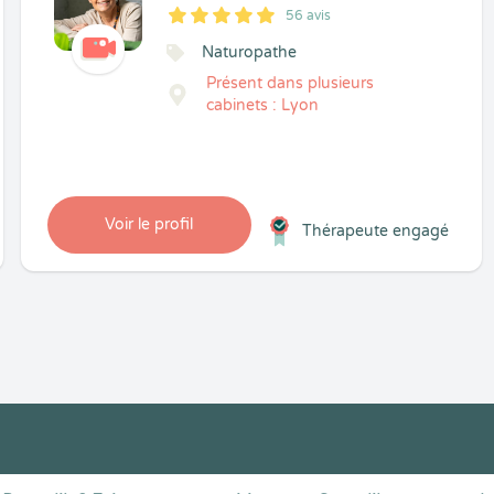
56 avis
5
1
5
56
Naturopathe
Présent dans plusieurs
cabinets : Lyon
Voir le profil
Thérapeute engagé