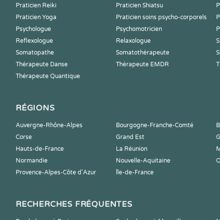
Praticien Reiki
Praticien Shiatsu
P
Praticien Yoga
Praticien soins psycho-corporels
P
Psychologue
Psychomotricien
P
Reflexologue
Relaxologue
S
Somatopathe
Somatothérapeute
S
Thérapeute Danse
Thérapeute EMDR
T
Thérapeute Quantique
RÉGIONS
Auvergne-Rhône-Alpes
Bourgogne-Franche-Comté
B
Corse
Grand Est
G
Hauts-de-France
La Réunion
M
Normandie
Nouvelle-Aquitaine
O
Provence-Alpes-Côte d'Azur
Île-de-France
RECHERCHES FRÉQUENTES