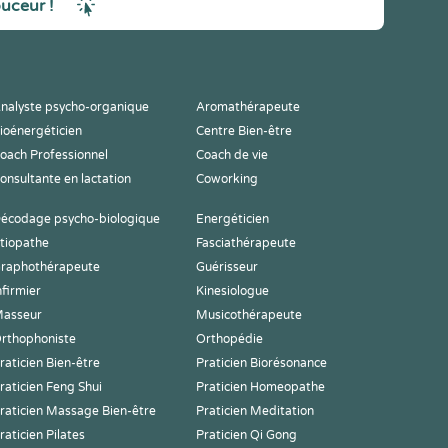
ouceur !
nalyste psycho-organique
Aromathérapeute
ioénergéticien
Centre Bien-être
oach Professionnel
Coach de vie
onsultante en lactation
Coworking
écodage psycho-biologique
Energéticien
tiopathe
Fasciathérapeute
raphothérapeute
Guérisseur
nfirmier
Kinesiologue
asseur
Musicothérapeute
rthophoniste
Orthopédie
raticien Bien-être
Praticien Biorésonance
raticien Feng Shui
Praticien Homeopathe
raticien Massage Bien-être
Praticien Meditation
raticien Pilates
Praticien Qi Gong