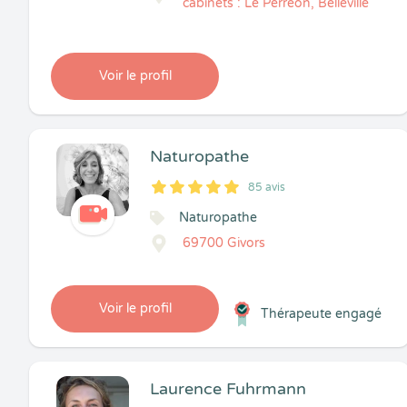
cabinets : Le Perréon, Belleville
Voir le profil
Naturopathe
85 avis
5
1
5
85
Naturopathe
69700 Givors
Voir le profil
Thérapeute engagé
Laurence Fuhrmann