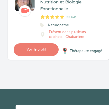
Nutrition et Biologie
Fonctionnelle
65 avis
5
1
5
65
Naturopathe
Présent dans plusieurs
cabinets : Chabanière
Voir le profil
Thérapeute engagé