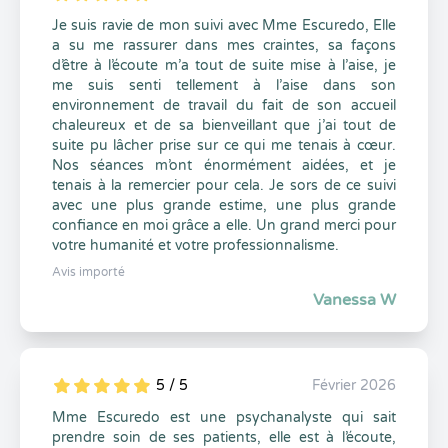
5
1
5
0
Je suis ravie de mon suivi avec Mme Escuredo, Elle
a su me rassurer dans mes craintes, sa façons
d’être à l’écoute m’a tout de suite mise à l’aise, je
me suis senti tellement à l’aise dans son
environnement de travail du fait de son accueil
chaleureux et de sa bienveillant que j’ai tout de
suite pu lâcher prise sur ce qui me tenais à cœur.
Nos séances m’ont énormément aidées, et je
tenais à la remercier pour cela. Je sors de ce suivi
avec une plus grande estime, une plus grande
confiance en moi grâce a elle. Un grand merci pour
votre humanité et votre professionnalisme.
Avis importé
Vanessa W
5 / 5
Février 2026
5
1
5
0
Mme Escuredo est une psychanalyste qui sait
prendre soin de ses patients, elle est à l’écoute,