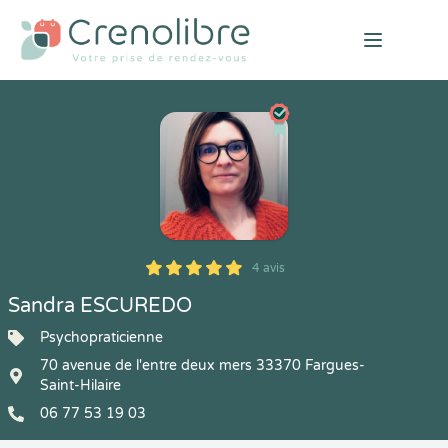
Open mai
4 avis
5
1
5
4
Sandra ESCUREDO
Psychopraticienne
70 avenue de l'entre deux mers 33370 Fargues-
Saint-Hilaire
06 77 53 19 03