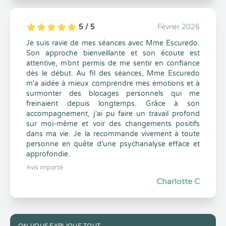
5 / 5
Février 2026
5
1
5
0
Je suis ravie de mes séances avec Mme Escuredo.
Son approche bienveillante et son écoute est
attentive, m’ont permis de me sentir en confiance
dès le début. Au fil des séances, Mme Escuredo
m'a aidée à mieux comprendre mes émotions et à
surmonter des blocages personnels qui me
freinaient depuis longtemps. Grâce à son
accompagnement, j'ai pu faire un travail profond
sur moi-même et voir des changements positifs
dans ma vie. Je la recommande vivement à toute
personne en quête d'une psychanalyse efface et
approfondie.
Avis importé
Charlotte C