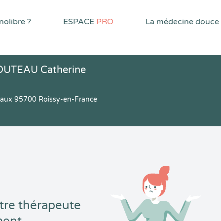
olibre ?
ESPACE
PRO
La médecine douce
DUTEAU Catherine
eaux 95700 Roissy-en-France
tre thérapeute