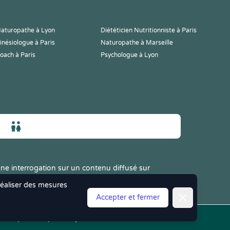
aturopathe à Lyon
Diététicien Nutritionniste à Paris
inésiologue à Paris
Naturopathe à Marseille
oach à Paris
Psychologue à Lyon
ne interrogation sur un contenu diffusé sur
 réaliser des mesures
Fermer
Accepter et fermer
les
|
CGV
|
Politique de Confidentialité