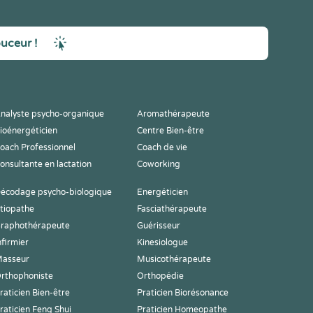
ouceur !
nalyste psycho-organique
Aromathérapeute
ioénergéticien
Centre Bien-être
oach Professionnel
Coach de vie
onsultante en lactation
Coworking
écodage psycho-biologique
Energéticien
tiopathe
Fasciathérapeute
raphothérapeute
Guérisseur
nfirmier
Kinesiologue
asseur
Musicothérapeute
rthophoniste
Orthopédie
raticien Bien-être
Praticien Biorésonance
raticien Feng Shui
Praticien Homeopathe