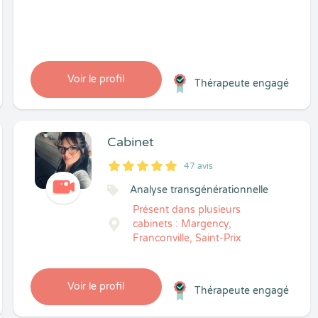
Voir le profil
Thérapeute engagé
Cabinet
47 avis
5
1
5
47
Analyse transgénérationnelle
Présent dans plusieurs
cabinets : Margency,
Franconville, Saint-Prix
Voir le profil
Thérapeute engagé