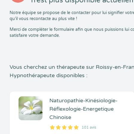
n’est plus disponible actuelle
Notre équipe se propose de le contacter pour lui signifier vo
qu’il vous recontacte au plus vite !
Merci de compléter le formulaire afin que nous puissions lui
satisfaire votre demande.
Vous cherchez un thérapeute sur Roissy-en-Fran
Hypnothérapeute disponibles :
Naturopathie-Kinésiologie-
Réflexologie-Energetique
Chinoise
101 avis
5
1
5
101