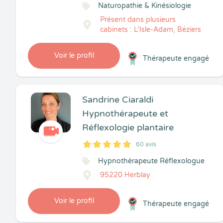
Naturopathie & Kinésiologie
Présent dans plusieurs
cabinets : L'Isle-Adam, Béziers
Voir le profil
Thérapeute engagé
Sandrine Ciaraldi
Hypnothérapeute et
Réflexologie plantaire
60 avis
5
1
5
60
Hypnothérapeute Réflexologue
95220 Herblay
Voir le profil
Thérapeute engagé