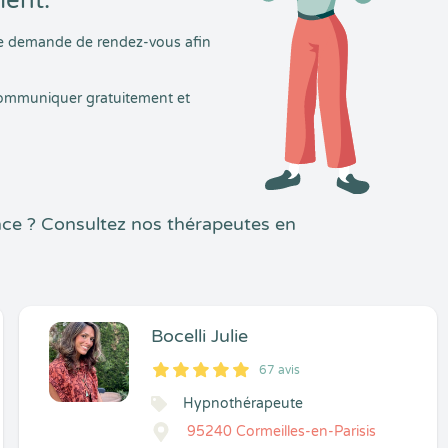
ment.
tre demande de rendez-vous afin
 communiquer gratuitement et
ce ? Consultez nos thérapeutes en
Bocelli Julie
67 avis
5
1
5
67
Hypnothérapeute
95240 Cormeilles-en-Parisis