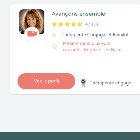
Avançons ensemble
47 avis
5
1
5
47
Thérapeute Conjugal et Familial
Présent dans plusieurs
cabinets : Enghien-les-Bains
Voir le profil
Thérapeute engagé