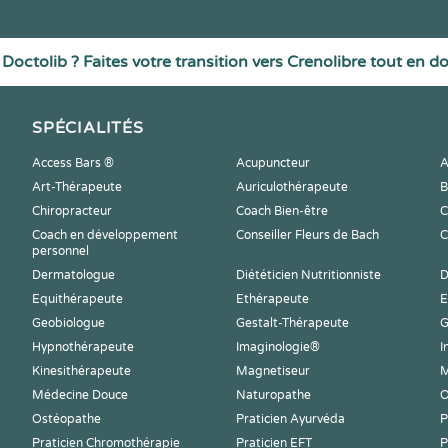
Doctolib ? Faites votre transition vers Crenolibre tout en d
SPÉCIALITÉS
Access Bars ®
Acupuncteur
A
Art-Thérapeute
Auriculothérapeute
B
Chiropracteur
Coach Bien-être
C
Coach en développement
Conseiller Fleurs de Bach
C
personnel
Dermatologue
Diététicien Nutritionniste
D
Equithérapeute
Ethérapeute
E
Geobiologue
Gestalt-Thérapeute
G
Hypnothérapeute
Imaginologie®
I
Kinesithérapeute
Magnetiseur
M
Médecine Douce
Naturopathe
O
Ostéopathe
Praticien Ayurvéda
P
Praticien Chromothérapie
Praticien EFT
P