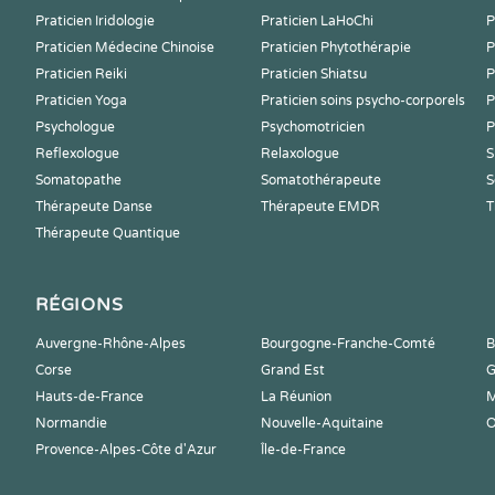
Praticien Iridologie
Praticien LaHoChi
P
Praticien Médecine Chinoise
Praticien Phytothérapie
P
Praticien Reiki
Praticien Shiatsu
P
Praticien Yoga
Praticien soins psycho-corporels
P
Psychologue
Psychomotricien
P
Reflexologue
Relaxologue
S
Somatopathe
Somatothérapeute
S
Thérapeute Danse
Thérapeute EMDR
T
Thérapeute Quantique
RÉGIONS
Auvergne-Rhône-Alpes
Bourgogne-Franche-Comté
B
Corse
Grand Est
G
Hauts-de-France
La Réunion
M
Normandie
Nouvelle-Aquitaine
O
Provence-Alpes-Côte d'Azur
Île-de-France