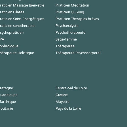
raticien Massage Bien-être
Praticien Meditation
raticien Pilates
Praticien Qi Gong
raticien Soins Energétiques
Praticien Thérapies brèves
raticien sonothérapie
Psychanalyste
sychopraticien
Psychothérapeute
PA
Sage-femme
ophrologue
Thérapeute
hérapeute Holistique
Thérapeute Psychocorporel
retagne
Centre-Val de Loire
uadeloupe
Guyane
artinique
Mayotte
ccitanie
Pays de la Loire