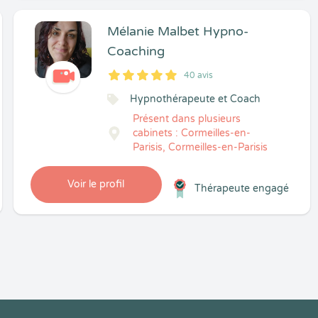
Mélanie Malbet Hypno-
Coaching
40 avis
5
1
5
40
Hypnothérapeute et Coach
Présent dans plusieurs
cabinets : Cormeilles-en-
Parisis, Cormeilles-en-Parisis
Voir le profil
Thérapeute engagé