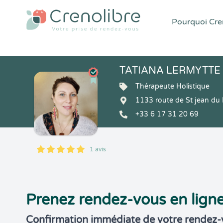
Pourquoi Cren
TATIANA LERMYTTE
Thérapeute Holistique
1133 route de St jean du
+33 6 17 31 20 69
1 avis
5
1
5
1
Prenez rendez-vous en lign
Confirmation immédiate de votre rendez