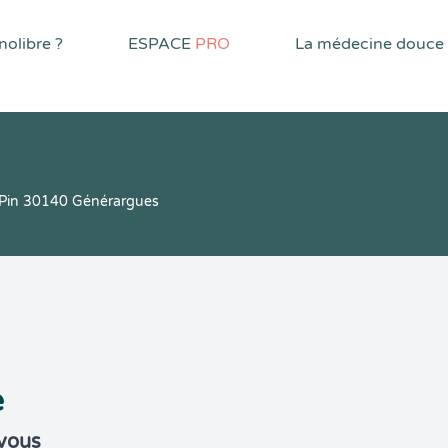
olibre ?
ESPACE
PRO
La médecine douce
 Pin 30140 Générargues
e
-vous