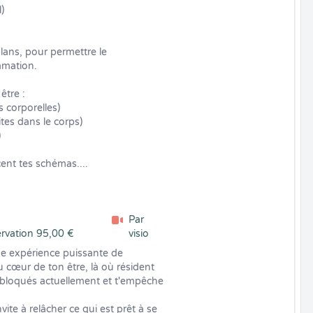


plans, pour permettre le 
mation.

tre :

 corporelles)

tes dans le corps)



cent tes schémas....
Par
ervation 95,00 €
visio
e expérience puissante de 
u cœur de ton être, là où résident 
 bloqués actuellement et t'empêche 
nvite à relâcher ce qui est prêt à se 