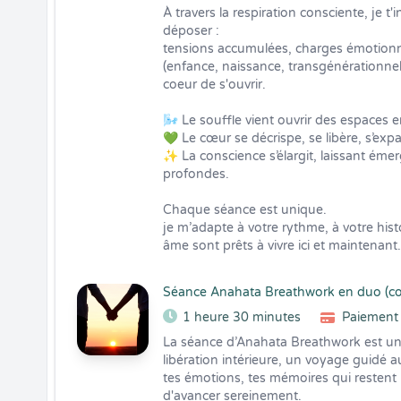
À travers la respiration consciente, je t'i
déposer :

tensions accumulées, charges émotionne
(enfance, naissance, transgénérationne
coeur de s'ouvrir. 

🌬️ Le souffle vient ouvrir des espaces en
💚 Le cœur se décrispe, se libère, s’expa
✨ La conscience s’élargit, laissant émer
profondes.

Chaque séance est unique.

je m’adapte à votre rythme, à votre histo
âme sont prêts à vivre ici et maintenant.
Séance Anahata Breathwork en duo (co
1 heure 30 minutes
Paiement 
La séance d’Anahata Breathwork est un
libération intérieure, un voyage guidé a
tes émotions, tes mémoires qui restent
d'avancer sereinement. 
