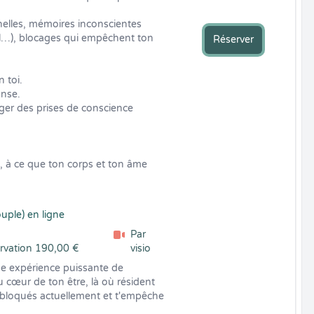
lles, mémoires inconscientes 
l…), blocages qui empêchent ton 
Réserver
 toi.

nse.

ger des prises de conscience 
, à ce que ton corps et ton âme 
ple) en ligne
Par
ervation 190,00 €
visio
e expérience puissante de 
u cœur de ton être, là où résident 
 bloqués actuellement et t'empêche 