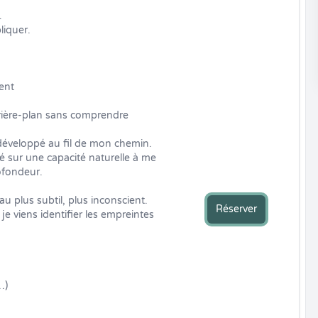


iquer.

nt

ière-plan sans comprendre 
 développé au fil de mon chemin.

é sur une capacité naturelle à me 
ofondeur.

u plus subtil, plus inconscient.

Réserver
je viens identifier les empreintes 
)
