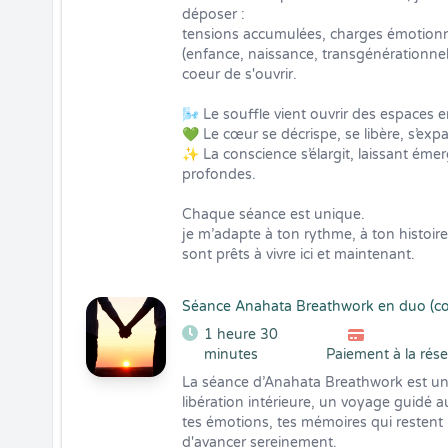
déposer :

tensions accumulées, charges émotionne
(enfance, naissance, transgénérationne
coeur de s'ouvrir. 

🌬️ Le souffle vient ouvrir des espaces en
💚 Le cœur se décrispe, se libère, s’expa
✨ La conscience s’élargit, laissant émer
profondes.

Chaque séance est unique.

je m’adapte à ton rythme, à ton histoire
sont prêts à vivre ici et maintenant.
Séance Anahata Breathwork en duo (cou
1 heure 30
minutes
Paiement à la rés
La séance d’Anahata Breathwork est un
libération intérieure, un voyage guidé a
tes émotions, tes mémoires qui restent
d'avancer sereinement. 
