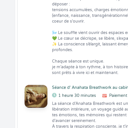
déposer :

tensions accumulées, charges émotionne
(enfance, naissance, transgénérationne
coeur de s'ouvrir. 

🌬️ Le souffle vient ouvrir des espaces en
💚 Le cœur se décrispe, se libère, s’expa
✨ La conscience s’élargit, laissant émer
profondes.

Chaque séance est unique.

je m’adapte à ton rythme, à ton histoire
sont prêts à vivre ici et maintenant.
Séance d' Anahata Breathwork au cabi
1 heure 30 minutes
Paiement 
La séance d’Anahata Breathwork est un
libération intérieure, un voyage guidé a
tes émotions, tes mémoires qui restent
d'avancer sereinement. 

À travers la respiration consciente, je t'i