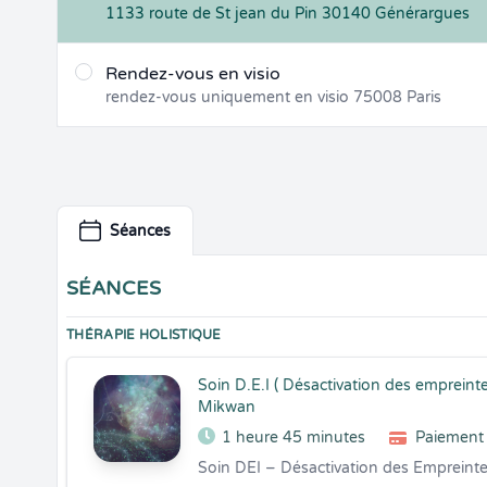
1133 route de St jean du Pin
30140
Générargues
Rendez-vous en visio
rendez-vous uniquement en visio
75008
Paris
Séances
SÉANCES
THÉRAPIE HOLISTIQUE
Soin D.E.I ( Désactivation des empreint
Mikwan
1 heure 45 minutes
Paiement 
Soin DEI – Désactivation des Empreinte