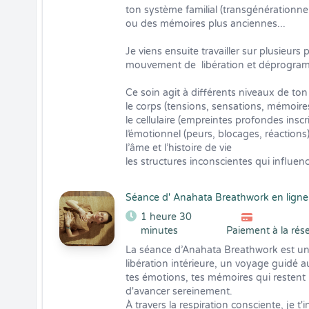
ton système familial (transgénérationnel)
ou des mémoires plus anciennes...

Je viens ensuite travailler sur plusieurs 
mouvement de  libération et déprogram
Ce soin agit à différents niveaux de ton ê
le corps (tensions, sensations, mémoires
le cellulaire (empreintes profondes inscri
l’émotionnel (peurs, blocages, réactions)
l’âme et l’histoire de vie

les structures inconscientes qui influen
Séance d' Anahata Breathwork en ligne
1 heure 30
minutes
Paiement à la rés
La séance d’Anahata Breathwork est un
libération intérieure, un voyage guidé a
tes émotions, tes mémoires qui restent
d'avancer sereinement. 

À travers la respiration consciente, je t'i