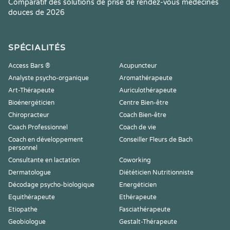
Comparatif des solutions de prise de rendez-vous médecines
douces de 2026
SPÉCIALITÉS
Access Bars ®
Acupuncteur
Analyste psycho-organique
Aromathérapeute
Art-Thérapeute
Auriculothérapeute
Bioénergéticien
Centre Bien-être
Chiropracteur
Coach Bien-être
Coach Professionnel
Coach de vie
Coach en développement
Conseiller Fleurs de Bach
personnel
Consultante en lactation
Coworking
Dermatologue
Diététicien Nutritionniste
Décodage psycho-biologique
Energéticien
Equithérapeute
Ethérapeute
Etiopathe
Fasciathérapeute
Geobiologue
Gestalt-Thérapeute