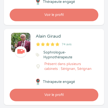
Thérapeute engagé
Voir le profil
Alain Giraud
74 avis
5
1
5
74
Sophrologue-
Hypnothérapeute
Présent dans plusieurs
cabinets : Sérignan, Sérignan
Thérapeute engagé
Voir le profil