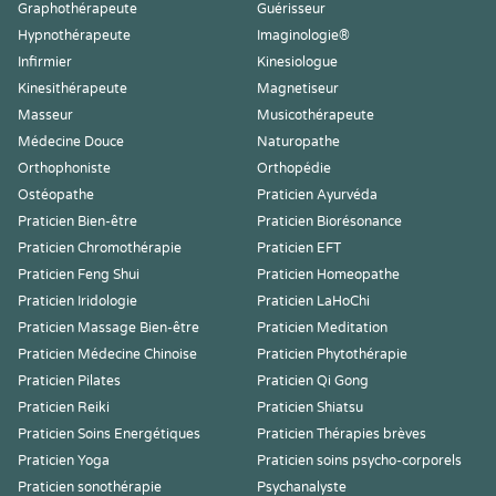
Graphothérapeute
Guérisseur
Hypnothérapeute
Imaginologie®
Infirmier
Kinesiologue
Kinesithérapeute
Magnetiseur
Masseur
Musicothérapeute
Médecine Douce
Naturopathe
Orthophoniste
Orthopédie
Ostéopathe
Praticien Ayurvéda
Praticien Bien-être
Praticien Biorésonance
Praticien Chromothérapie
Praticien EFT
Praticien Feng Shui
Praticien Homeopathe
Praticien Iridologie
Praticien LaHoChi
Praticien Massage Bien-être
Praticien Meditation
Praticien Médecine Chinoise
Praticien Phytothérapie
Praticien Pilates
Praticien Qi Gong
Praticien Reiki
Praticien Shiatsu
Praticien Soins Energétiques
Praticien Thérapies brèves
Praticien Yoga
Praticien soins psycho-corporels
Praticien sonothérapie
Psychanalyste