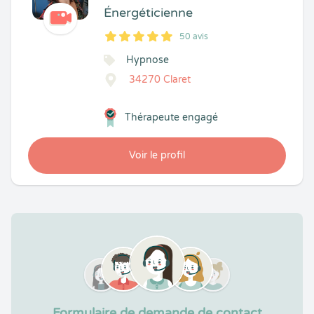
Énergéticienne
50 avis
5
1
5
50
Hypnose
34270 Claret
Thérapeute engagé
Voir le profil
Formulaire de demande de contact