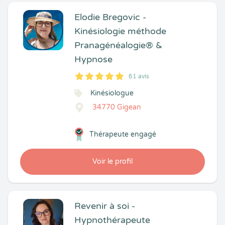
Elodie Bregovic -
Kinésiologie méthode
Pranagénéalogie® &
Hypnose
61 avis
5
1
5
61
Kinésiologue
34770 Gigean
Thérapeute engagé
Voir le profil
Revenir à soi -
Hypnothérapeute