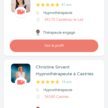
87 avis
5
1
5
87
Hypnothérapeute
34170 Castelnau-le-Lez
Thérapeute engagé
Voir le profil
Christine Sirvent
Hypnothérapeute à Castries
76 avis
5
1
5
76
Hypnothérapeute
34160 Castries