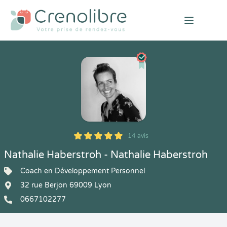
Open mai
14 avis
5
1
5
14
Nathalie Haberstroh - Nathalie Haberstroh
Coach en Développement Personnel
32 rue Berjon 69009 Lyon
0667102277