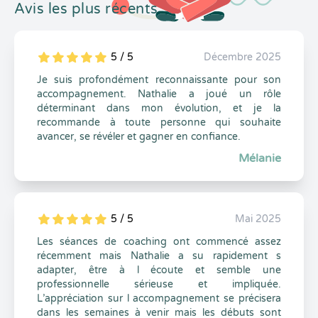
Avis les plus récents
5 / 5
Décembre 2025
5
1
5
0
Je suis profondément reconnaissante pour son
accompagnement. Nathalie a joué un rôle
déterminant dans mon évolution, et je la
recommande à toute personne qui souhaite
avancer, se révéler et gagner en confiance.
Mélanie
5 / 5
Mai 2025
5
1
5
0
Les séances de coaching ont commencé assez
récemment mais Nathalie a su rapidement s
adapter, être à l écoute et semble une
professionnelle sérieuse et impliquée.
L’appréciation sur l accompagnement se précisera
dans les semaines à venir mais les débuts sont