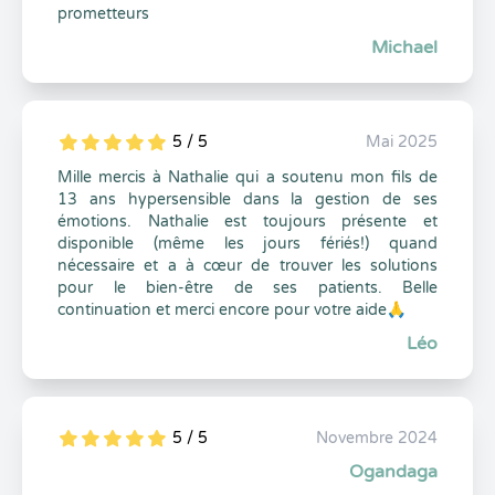
prometteurs
Michael
5 / 5
Mai 2025
5
1
5
0
Mille mercis à Nathalie qui a soutenu mon fils de
13 ans hypersensible dans la gestion de ses
émotions. Nathalie est toujours présente et
disponible (même les jours fériés!) quand
nécessaire et a à cœur de trouver les solutions
pour le bien-être de ses patients. Belle
continuation et merci encore pour votre aide🙏
Léo
5 / 5
Novembre 2024
5
1
5
0
Ogandaga