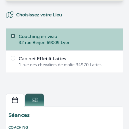
Choix du Lieux
Choisissez votre Lieu
Coaching en visio
32 rue Berjon
69009
Lyon
Cabinet Effetilt Lattes
1 rue des chevaliers de malte
34970
Lattes
Séances
COACHING