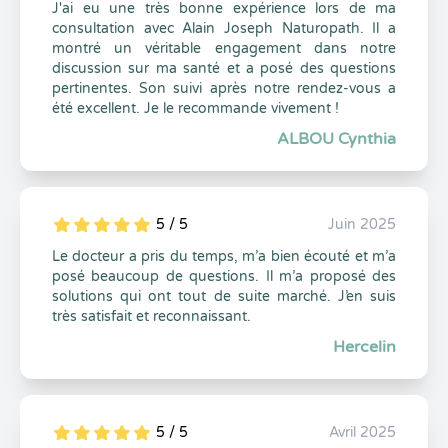
J'ai eu une très bonne expérience lors de ma
consultation avec Alain Joseph Naturopath. Il a
montré un véritable engagement dans notre
discussion sur ma santé et a posé des questions
pertinentes. Son suivi après notre rendez-vous a
été excellent. Je le recommande vivement !
ALBOU Cynthia
5 / 5
Juin 2025
5
1
5
0
Le docteur a pris du temps, m’a bien écouté et m’a
posé beaucoup de questions. Il m’a proposé des
solutions qui ont tout de suite marché. J’en suis
très satisfait et reconnaissant.
Hercelin
5 / 5
Avril 2025
5
1
5
0