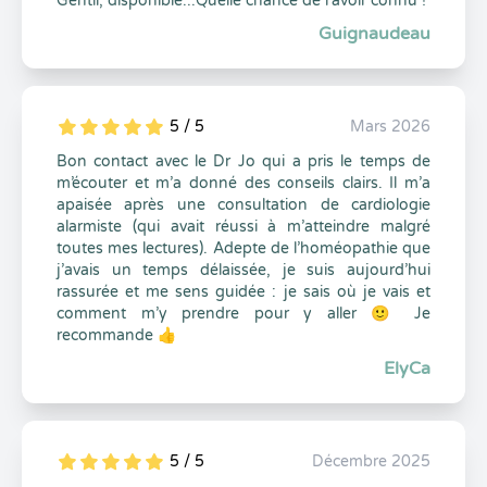
Gentil, disponible...Quelle chance de l'avoir connu !
Guignaudeau
5 / 5
Mars 2026
5
1
5
0
Bon contact avec le Dr Jo qui a pris le temps de
m’écouter et m’a donné des conseils clairs. Il m’a
apaisée après une consultation de cardiologie
alarmiste (qui avait réussi à m’atteindre malgré
toutes mes lectures). Adepte de l’homéopathie que
j’avais un temps délaissée, je suis aujourd’hui
rassurée et me sens guidée : je sais où je vais et
comment m’y prendre pour y aller 🙂 Je
recommande 👍
ElyCa
5 / 5
Décembre 2025
5
1
5
0