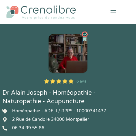
Open mai
6 avis
5
1
5
6
Dr Alain Joseph - Homéopathie -
Naturopathie - Acupuncture
Homéopathie - ADELI / RPPS : 10000341437
2 Rue de Candolle 34000 Montpellier
06 34 99 55 86