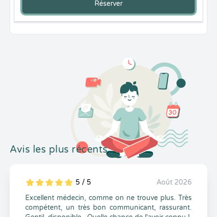
Réserver
Avis les plus récents
5 / 5
Août 2026
5
1
5
0
Excellent médecin, comme on ne trouve plus. Très
compétent, un très bon communicant, rassurant.