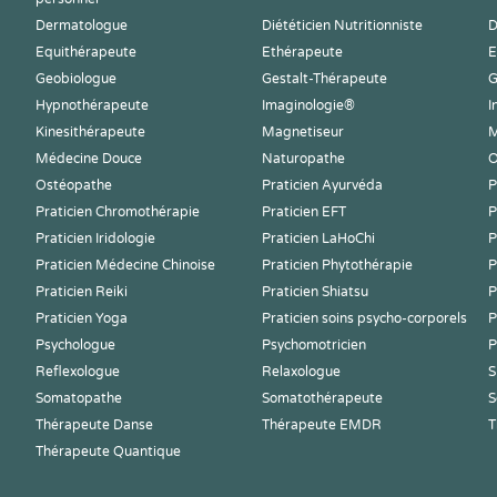
Dermatologue
Diététicien Nutritionniste
D
Equithérapeute
Ethérapeute
E
Geobiologue
Gestalt-Thérapeute
G
Hypnothérapeute
Imaginologie®
I
Kinesithérapeute
Magnetiseur
M
Médecine Douce
Naturopathe
O
Ostéopathe
Praticien Ayurvéda
P
Praticien Chromothérapie
Praticien EFT
P
Praticien Iridologie
Praticien LaHoChi
P
Praticien Médecine Chinoise
Praticien Phytothérapie
P
Praticien Reiki
Praticien Shiatsu
P
Praticien Yoga
Praticien soins psycho-corporels
P
Psychologue
Psychomotricien
P
Reflexologue
Relaxologue
S
Somatopathe
Somatothérapeute
S
Thérapeute Danse
Thérapeute EMDR
T
Thérapeute Quantique