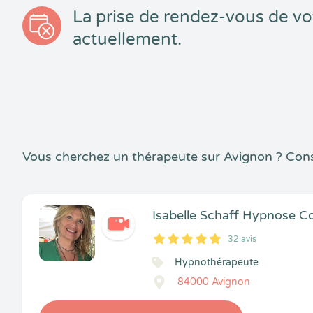
La prise de rendez-vous de vo
actuellement.
Vous cherchez un thérapeute sur Avignon ? Cons
Isabelle Schaff Hypnose 
32 avis
5
1
5
32
Hypnothérapeute
84000 Avignon