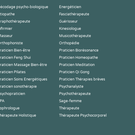
écodage psycho-biologique
Energéticien
tiopathe
Fasciathérapeute
raphothérapeute
Guérisseur
nfirmier
Kinesiologue
asseur
Musicothérapeute
rthophoniste
Orthopédie
raticien Bien-être
Praticien Biorésonance
raticien Feng Shui
Praticien Homeopathe
raticien Massage Bien-être
Praticien Meditation
raticien Pilates
Praticien Qi Gong
raticien Soins Energétiques
Praticien Thérapies brèves
raticien sonothérapie
Psychanalyste
sychopraticien
Psychothérapeute
PA
Sage-femme
ophrologue
Thérapeute
hérapeute Holistique
Thérapeute Psychocorporel