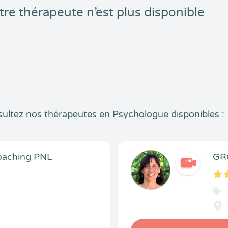
tre thérapeute n’est plus disponible
ultez nos thérapeutes en Psychologue disponibles :
Coaching PNL
GRO
5
1
5
10