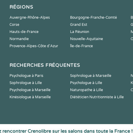
RÉGIONS
Auvergne-Rhône-Alpes
Bourgogne-Franche-Comté
B
Corse
Grand Est
G
Hauts-de-France
La Réunion
M
Normandie
Nouvelle-Aquitaine
O
Provence-Alpes-Côte d'Azur
Île-de-France
RECHERCHES FRÉQUENTES
Psychologue à Paris
Sophrologue à Marseille
N
Sophrologue à Lille
Psychologue à Lille
K
Psychologue à Marseille
Naturopathe à Lille
C
Kinésiologue à Marseille
Diététicien Nutritionniste à Lille
 rencontrer Crenolibre sur les salons dans toute la France !