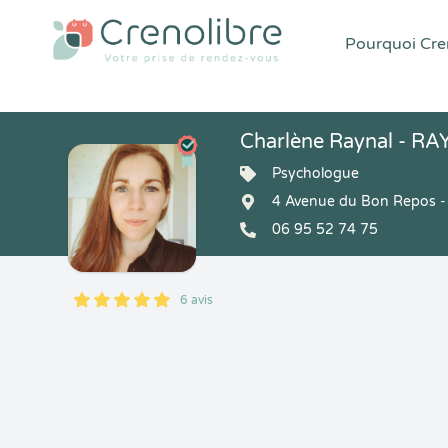
Pourquoi Cren
Charlène Raynal - RA
Psychologue
4 Avenue du Bon Repos -
06 95 52 74 75
6 avis
5
1
5
6