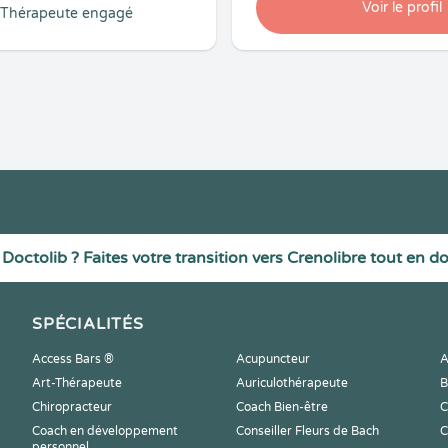
Voir le profil
Thérapeute engagé
Doctolib ? Faites votre transition vers Crenolibre tout en d
SPÉCIALITÉS
Access Bars ®
Acupuncteur
A
Art-Thérapeute
Auriculothérapeute
B
Chiropracteur
Coach Bien-être
C
Coach en développement
Conseiller Fleurs de Bach
C
personnel