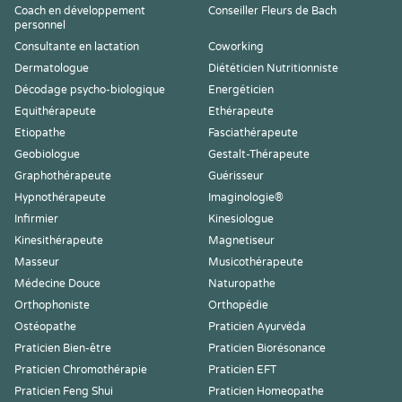
Coach en développement
Conseiller Fleurs de Bach
personnel
Consultante en lactation
Coworking
Dermatologue
Diététicien Nutritionniste
Décodage psycho-biologique
Energéticien
Equithérapeute
Ethérapeute
Etiopathe
Fasciathérapeute
Geobiologue
Gestalt-Thérapeute
Graphothérapeute
Guérisseur
Hypnothérapeute
Imaginologie®
Infirmier
Kinesiologue
Kinesithérapeute
Magnetiseur
Masseur
Musicothérapeute
Médecine Douce
Naturopathe
Orthophoniste
Orthopédie
Ostéopathe
Praticien Ayurvéda
Praticien Bien-être
Praticien Biorésonance
Praticien Chromothérapie
Praticien EFT
Praticien Feng Shui
Praticien Homeopathe