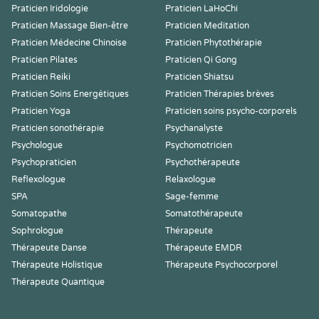
Praticien Iridologie
Praticien LaHoChi
Praticien Massage Bien-être
Praticien Meditation
Praticien Médecine Chinoise
Praticien Phytothérapie
Praticien Pilates
Praticien Qi Gong
Praticien Reiki
Praticien Shiatsu
Praticien Soins Energétiques
Praticien Thérapies brèves
Praticien Yoga
Praticien soins psycho-corporels
Praticien sonothérapie
Psychanalyste
Psychologue
Psychomotricien
Psychopraticien
Psychothérapeute
Reflexologue
Relaxologue
SPA
Sage-femme
Somatopathe
Somatothérapeute
Sophrologue
Thérapeute
Thérapeute Danse
Thérapeute EMDR
Thérapeute Holistique
Thérapeute Psychocorporel
Thérapeute Quantique