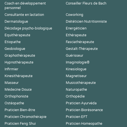
Coach en développement
Conseiller Fleurs de Bach
personnel
Consultante en lactation
Coworking
Dermatologue
Diététicien Nutritionniste
Décodage psycho-biologique
Energéticien
Equithérapeute
Ethérapeute
Etiopathe
Fasciathérapeute
Geobiologue
Gestalt-Thérapeute
Graphothérapeute
Guérisseur
Hypnothérapeute
Imaginologie®
Infirmier
Kinesiologue
Kinesithérapeute
Magnetiseur
Masseur
Musicothérapeute
Médecine Douce
Naturopathe
Orthophoniste
Orthopédie
Ostéopathe
Praticien Ayurvéda
Praticien Bien-être
Praticien Biorésonance
Praticien Chromothérapie
Praticien EFT
Praticien Feng Shui
Praticien Homeopathe