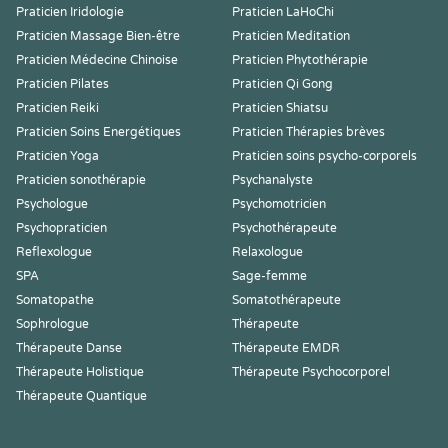
Praticien Iridologie
Praticien LaHoChi
Praticien Massage Bien-être
Praticien Meditation
Praticien Médecine Chinoise
Praticien Phytothérapie
Praticien Pilates
Praticien Qi Gong
Praticien Reiki
Praticien Shiatsu
Praticien Soins Energétiques
Praticien Thérapies brèves
Praticien Yoga
Praticien soins psycho-corporels
Praticien sonothérapie
Psychanalyste
Psychologue
Psychomotricien
Psychopraticien
Psychothérapeute
Reflexologue
Relaxologue
SPA
Sage-femme
Somatopathe
Somatothérapeute
Sophrologue
Thérapeute
Thérapeute Danse
Thérapeute EMDR
Thérapeute Holistique
Thérapeute Psychocorporel
Thérapeute Quantique