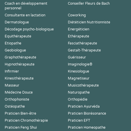
Coach en développement
Conseiller Fleurs de Bach
personnel
Consultante en lactation
Coworking
Dermatologue
Diététicien Nutritionniste
Décodage psycho-biologique
Energéticien
Equithérapeute
Ethérapeute
Etiopathe
Fasciathérapeute
Geobiologue
Gestalt-Thérapeute
Graphothérapeute
Guérisseur
Hypnothérapeute
Imaginologie®
Infirmier
Kinesiologue
Kinesithérapeute
Magnetiseur
Masseur
Musicothérapeute
Médecine Douce
Naturopathe
Orthophoniste
Orthopédie
Ostéopathe
Praticien Ayurvéda
Praticien Bien-être
Praticien Biorésonance
Praticien Chromothérapie
Praticien EFT
Praticien Feng Shui
Praticien Homeopathe