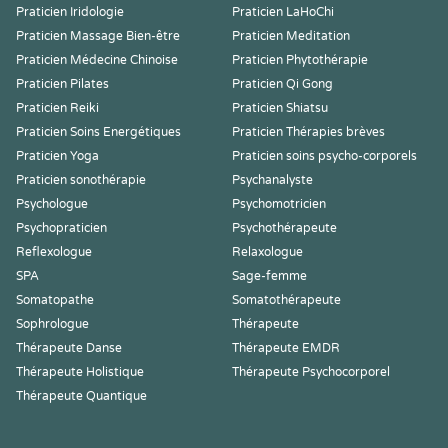
Praticien Iridologie
Praticien LaHoChi
Praticien Massage Bien-être
Praticien Meditation
Praticien Médecine Chinoise
Praticien Phytothérapie
Praticien Pilates
Praticien Qi Gong
Praticien Reiki
Praticien Shiatsu
Praticien Soins Energétiques
Praticien Thérapies brèves
Praticien Yoga
Praticien soins psycho-corporels
Praticien sonothérapie
Psychanalyste
Psychologue
Psychomotricien
Psychopraticien
Psychothérapeute
Reflexologue
Relaxologue
SPA
Sage-femme
Somatopathe
Somatothérapeute
Sophrologue
Thérapeute
Thérapeute Danse
Thérapeute EMDR
Thérapeute Holistique
Thérapeute Psychocorporel
Thérapeute Quantique