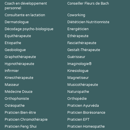
Coach en développement
Conseiller Fleurs de Bach
personnel
Consultante en lactation
Coworking
Dermatologue
Diététicien Nutritionniste
Décodage psycho-biologique
Energéticien
Equithérapeute
Ethérapeute
Etiopathe
Fasciathérapeute
Geobiologue
Gestalt-Thérapeute
Graphothérapeute
Guérisseur
Hypnothérapeute
Imaginologie®
Infirmier
Kinesiologue
Kinesithérapeute
Magnetiseur
Masseur
Musicothérapeute
Médecine Douce
Naturopathe
Orthophoniste
Orthopédie
Ostéopathe
Praticien Ayurvéda
Praticien Bien-être
Praticien Biorésonance
Praticien Chromothérapie
Praticien EFT
Praticien Feng Shui
Praticien Homeopathe