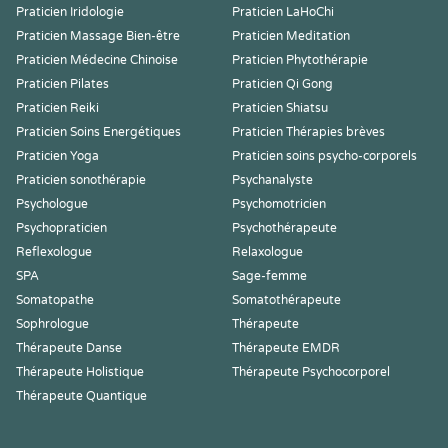
Praticien Iridologie
Praticien LaHoChi
Praticien Massage Bien-être
Praticien Meditation
Praticien Médecine Chinoise
Praticien Phytothérapie
Praticien Pilates
Praticien Qi Gong
Praticien Reiki
Praticien Shiatsu
Praticien Soins Energétiques
Praticien Thérapies brèves
Praticien Yoga
Praticien soins psycho-corporels
Praticien sonothérapie
Psychanalyste
Psychologue
Psychomotricien
Psychopraticien
Psychothérapeute
Reflexologue
Relaxologue
SPA
Sage-femme
Somatopathe
Somatothérapeute
Sophrologue
Thérapeute
Thérapeute Danse
Thérapeute EMDR
Thérapeute Holistique
Thérapeute Psychocorporel
Thérapeute Quantique