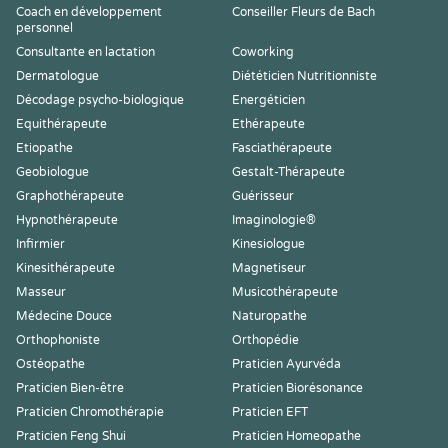
Coach en développement
Conseiller Fleurs de Bach
personnel
Consultante en lactation
Coworking
Dermatologue
Diététicien Nutritionniste
Décodage psycho-biologique
Energéticien
Equithérapeute
Ethérapeute
Etiopathe
Fasciathérapeute
Geobiologue
Gestalt-Thérapeute
Graphothérapeute
Guérisseur
Hypnothérapeute
Imaginologie®
Infirmier
Kinesiologue
Kinesithérapeute
Magnetiseur
Masseur
Musicothérapeute
Médecine Douce
Naturopathe
Orthophoniste
Orthopédie
Ostéopathe
Praticien Ayurvéda
Praticien Bien-être
Praticien Biorésonance
Praticien Chromothérapie
Praticien EFT
Praticien Feng Shui
Praticien Homeopathe