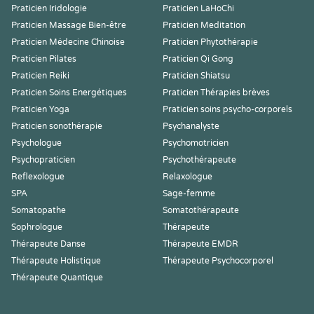
Praticien Iridologie
Praticien LaHoChi
Praticien Massage Bien-être
Praticien Meditation
Praticien Médecine Chinoise
Praticien Phytothérapie
Praticien Pilates
Praticien Qi Gong
Praticien Reiki
Praticien Shiatsu
Praticien Soins Energétiques
Praticien Thérapies brèves
Praticien Yoga
Praticien soins psycho-corporels
Praticien sonothérapie
Psychanalyste
Psychologue
Psychomotricien
Psychopraticien
Psychothérapeute
Reflexologue
Relaxologue
SPA
Sage-femme
Somatopathe
Somatothérapeute
Sophrologue
Thérapeute
Thérapeute Danse
Thérapeute EMDR
Thérapeute Holistique
Thérapeute Psychocorporel
Thérapeute Quantique