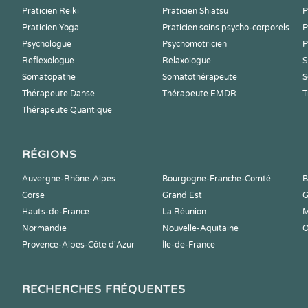
Praticien Reiki
Praticien Shiatsu
P
Praticien Yoga
Praticien soins psycho-corporels
P
Psychologue
Psychomotricien
P
Reflexologue
Relaxologue
S
Somatopathe
Somatothérapeute
S
Thérapeute Danse
Thérapeute EMDR
T
Thérapeute Quantique
RÉGIONS
Auvergne-Rhône-Alpes
Bourgogne-Franche-Comté
B
Corse
Grand Est
G
Hauts-de-France
La Réunion
M
Normandie
Nouvelle-Aquitaine
O
Provence-Alpes-Côte d'Azur
Île-de-France
RECHERCHES FRÉQUENTES