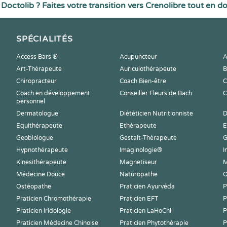
Doctolib ? Faites votre transition vers Crenolibre tout en d
SPÉCIALITÉS
Access Bars ®
Acupuncteur
A
Art-Thérapeute
Auriculothérapeute
B
Chiropracteur
Coach Bien-être
C
Coach en développement
Conseiller Fleurs de Bach
C
personnel
Dermatologue
Diététicien Nutritionniste
D
Equithérapeute
Ethérapeute
E
Geobiologue
Gestalt-Thérapeute
G
Hypnothérapeute
Imaginologie®
I
Kinesithérapeute
Magnetiseur
M
Médecine Douce
Naturopathe
O
Ostéopathe
Praticien Ayurvéda
P
Praticien Chromothérapie
Praticien EFT
P
Praticien Iridologie
Praticien LaHoChi
P
Praticien Médecine Chinoise
Praticien Phytothérapie
P