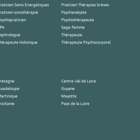
raticien Soins Energétiques
Praticien Thérapies brèves
raticien sonothérapie
Psychanalyste
sychopraticien
Psychothérapeute
PA
Sage-femme
ophrologue
Thérapeute
hérapeute Holistique
Thérapeute Psychocorporel
retagne
Centre-Val de Loire
uadeloupe
Guyane
artinique
Mayotte
ccitanie
Pays de la Loire