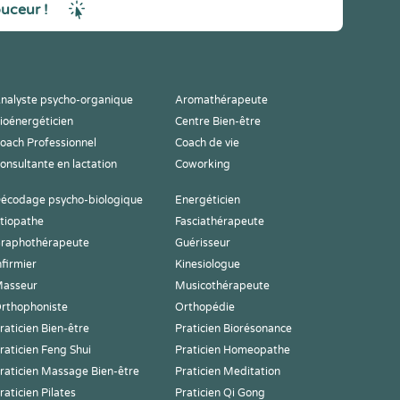
ouceur !
nalyste psycho-organique
Aromathérapeute
ioénergéticien
Centre Bien-être
oach Professionnel
Coach de vie
onsultante en lactation
Coworking
écodage psycho-biologique
Energéticien
tiopathe
Fasciathérapeute
raphothérapeute
Guérisseur
nfirmier
Kinesiologue
asseur
Musicothérapeute
rthophoniste
Orthopédie
raticien Bien-être
Praticien Biorésonance
raticien Feng Shui
Praticien Homeopathe
raticien Massage Bien-être
Praticien Meditation
raticien Pilates
Praticien Qi Gong