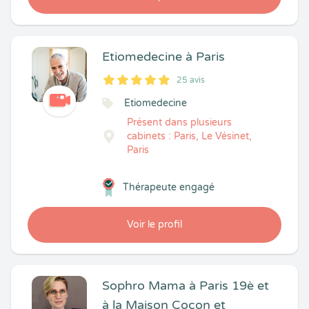
Etiomedecine à Paris
25 avis
5
1
5
25
Etiomedecine
Présent dans plusieurs
cabinets : Paris, Le Vésinet,
Paris
Thérapeute engagé
Voir le profil
Sophro Mama à Paris 19è et
à la Maison Cocon et