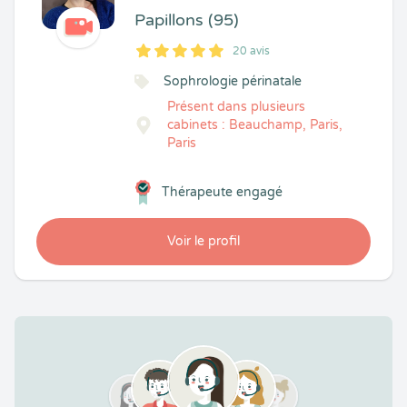
Papillons (95)
20 avis
5
1
5
20
Sophrologie périnatale
Présent dans plusieurs
cabinets : Beauchamp, Paris,
Paris
Thérapeute engagé
Voir le profil