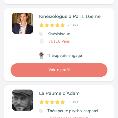
Kinésiologue à Paris 16ème
76 avis
5
1
5
76
Kinésiologue
75116 Paris
Thérapeute engagé
Voir le profil
La Paume d’Adam
59 avis
5
1
5
59
Thérapeute psycho-corporel