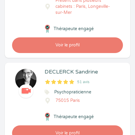
Présent dans plusieurs
cabinets : Paris, Longeville-
sur-Mer
Thérapeute engagé
Voir le profil
DECLERCK Sandrine
51 avis
5
1
5
51
Psychopraticienne
75015 Paris
Thérapeute engagé
Voir le profil