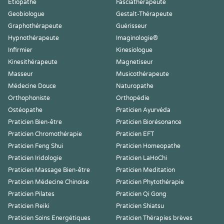
Etiopathe
Fasciathérapeute
Geobiologue
Gestalt-Thérapeute
Graphothérapeute
Guérisseur
Hypnothérapeute
Imaginologie®
Infirmier
Kinesiologue
Kinesithérapeute
Magnetiseur
Masseur
Musicothérapeute
Médecine Douce
Naturopathe
Orthophoniste
Orthopédie
Ostéopathe
Praticien Ayurvéda
Praticien Bien-être
Praticien Biorésonance
Praticien Chromothérapie
Praticien EFT
Praticien Feng Shui
Praticien Homeopathe
Praticien Iridologie
Praticien LaHoChi
Praticien Massage Bien-être
Praticien Meditation
Praticien Médecine Chinoise
Praticien Phytothérapie
Praticien Pilates
Praticien Qi Gong
Praticien Reiki
Praticien Shiatsu
Praticien Soins Energétiques
Praticien Thérapies brèves