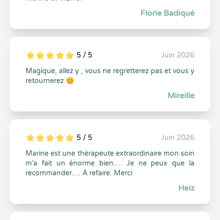
Florie Badiqué
5 / 5
Juin 2026
5
1
5
0
Magique, allez y , vous ne regretterez pas et vous y
retournerez 😊
Mireille
5 / 5
Juin 2026
5
1
5
0
Marine est une thérapeute extraordinaire mon soin
m’a fait un énorme bien…. Je ne peux que la
recommander…. À refaire. Merci
Heiz