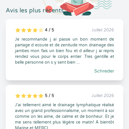
Avis les plus récents
4 / 5
Juillet 2026
5
1
4
0
Je recommande j ai passe un bon moment de
partage d ecoute et de zenitude mon drainage des
jambes mon fais un bien fou et d ailleur j ai repris
rendez vous pour le corps entier .Tres gentille et
belle personne on s y sent bien ...
Schreder
5 / 5
Juillet 2026
5
1
5
0
J'ai tellement aimé le drainage lymphatique réalisé
avec un grand professionnalisme, un moment à soi
comme on les aime, de calme et de bonheur. Et je
me sens tellement plus légère ce matin! À bientôt
Marine et MERCI