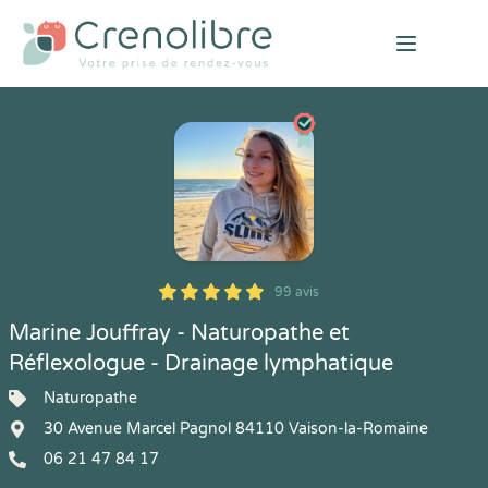
Open mai
99 avis
5
1
5
99
Marine Jouffray - Naturopathe et
Réflexologue - Drainage lymphatique
Naturopathe
30 Avenue Marcel Pagnol 84110 Vaison-la-Romaine
06 21 47 84 17