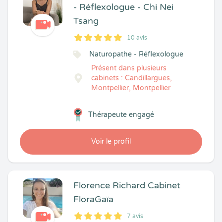
- Réflexologue - Chi Nei
Tsang
10 avis
5
1
5
10
Naturopathe - Réflexologue
Présent dans plusieurs
cabinets : Candillargues,
Montpellier, Montpellier
Thérapeute engagé
Voir le profil
Florence Richard Cabinet
FloraGaïa
7 avis
5
1
5
7