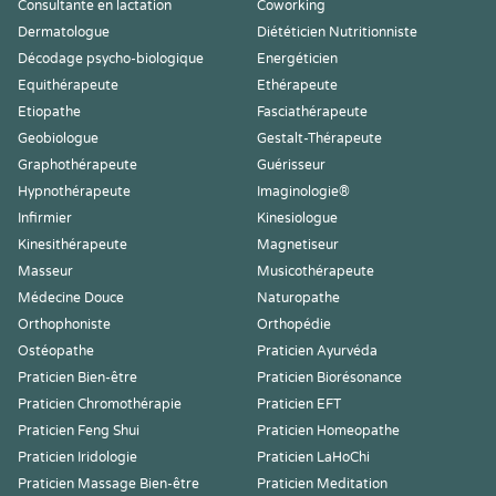
Consultante en lactation
Coworking
Dermatologue
Diététicien Nutritionniste
Décodage psycho-biologique
Energéticien
Equithérapeute
Ethérapeute
Etiopathe
Fasciathérapeute
Geobiologue
Gestalt-Thérapeute
Graphothérapeute
Guérisseur
Hypnothérapeute
Imaginologie®
Infirmier
Kinesiologue
Kinesithérapeute
Magnetiseur
Masseur
Musicothérapeute
Médecine Douce
Naturopathe
Orthophoniste
Orthopédie
Ostéopathe
Praticien Ayurvéda
Praticien Bien-être
Praticien Biorésonance
Praticien Chromothérapie
Praticien EFT
Praticien Feng Shui
Praticien Homeopathe
Praticien Iridologie
Praticien LaHoChi
Praticien Massage Bien-être
Praticien Meditation