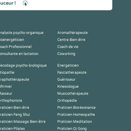
ouceur !
nalyste psycho-organique
Aromathérapeute
ioénergéticien
Centre Bien-être
oach Professionnel
Coach de vie
onsultante en lactation
Coworking
écodage psycho-biologique
Energéticien
tiopathe
Fasciathérapeute
raphothérapeute
Guérisseur
nfirmier
Kinesiologue
asseur
Musicothérapeute
rthophoniste
Orthopédie
raticien Bien-être
Praticien Biorésonance
raticien Feng Shui
Praticien Homeopathe
raticien Massage Bien-être
Praticien Meditation
raticien Pilates
Praticien Qi Gong