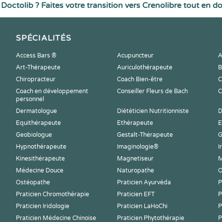
Doctolib ? Faites votre transition vers Crenolibre tout en d
SPÉCIALITÉS
Access Bars ®
Acupuncteur
A
Art-Thérapeute
Auriculothérapeute
B
Chiropracteur
Coach Bien-être
C
Coach en développement
Conseiller Fleurs de Bach
C
personnel
Dermatologue
Diététicien Nutritionniste
D
Equithérapeute
Ethérapeute
E
Geobiologue
Gestalt-Thérapeute
G
Hypnothérapeute
Imaginologie®
I
Kinesithérapeute
Magnetiseur
M
Médecine Douce
Naturopathe
O
Ostéopathe
Praticien Ayurvéda
P
Praticien Chromothérapie
Praticien EFT
P
Praticien Iridologie
Praticien LaHoChi
P
Praticien Médecine Chinoise
Praticien Phytothérapie
P