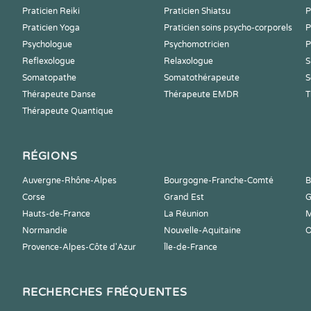
Praticien Reiki
Praticien Shiatsu
P
Praticien Yoga
Praticien soins psycho-corporels
P
Psychologue
Psychomotricien
P
Reflexologue
Relaxologue
S
Somatopathe
Somatothérapeute
S
Thérapeute Danse
Thérapeute EMDR
T
Thérapeute Quantique
RÉGIONS
Auvergne-Rhône-Alpes
Bourgogne-Franche-Comté
B
Corse
Grand Est
G
Hauts-de-France
La Réunion
M
Normandie
Nouvelle-Aquitaine
O
Provence-Alpes-Côte d'Azur
Île-de-France
RECHERCHES FRÉQUENTES