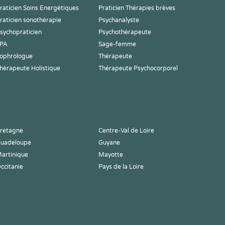
raticien Soins Energétiques
Praticien Thérapies brèves
raticien sonothérapie
Psychanalyste
sychopraticien
Psychothérapeute
PA
Sage-femme
ophrologue
Thérapeute
hérapeute Holistique
Thérapeute Psychocorporel
retagne
Centre-Val de Loire
uadeloupe
Guyane
artinique
Mayotte
ccitanie
Pays de la Loire