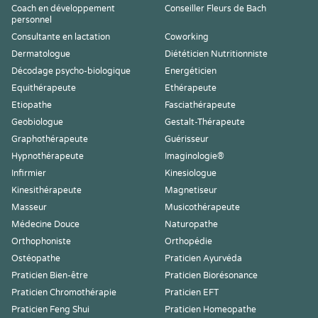
Coach en développement
Conseiller Fleurs de Bach
personnel
Consultante en lactation
Coworking
Dermatologue
Diététicien Nutritionniste
Décodage psycho-biologique
Energéticien
Equithérapeute
Ethérapeute
Etiopathe
Fasciathérapeute
Geobiologue
Gestalt-Thérapeute
Graphothérapeute
Guérisseur
Hypnothérapeute
Imaginologie®
Infirmier
Kinesiologue
Kinesithérapeute
Magnetiseur
Masseur
Musicothérapeute
Médecine Douce
Naturopathe
Orthophoniste
Orthopédie
Ostéopathe
Praticien Ayurvéda
Praticien Bien-être
Praticien Biorésonance
Praticien Chromothérapie
Praticien EFT
Praticien Feng Shui
Praticien Homeopathe