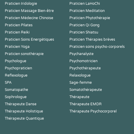
Praticien Iridologie
Praticien LaHoChi
Praticien Massage Bien-être
Praticien Meditation
Praticien Médecine Chinoise
Praticien Phytothérapie
Praticien Pilates
Praticien Qi Gong
Praticien Reiki
Praticien Shiatsu
Praticien Soins Energétiques
Praticien Thérapies brèves
Praticien Yoga
Praticien soins psycho-corporels
Praticien sonothérapie
Psychanalyste
Psychologue
Psychomotricien
Psychopraticien
Psychothérapeute
Reflexologue
Relaxologue
SPA
Sage-femme
Somatopathe
Somatothérapeute
Sophrologue
Thérapeute
Thérapeute Danse
Thérapeute EMDR
Thérapeute Holistique
Thérapeute Psychocorporel
Thérapeute Quantique