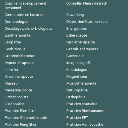
Coach en développement
Conseiller Fleurs de Bach
personnel
Consultante en lactation
Coworking
Dermatologue
Diététicien Nutritionniste
Décodage psycho-biologique
Energéticien
Equithérapeute
Ethérapeute
Etiopathe
Fasciathérapeute
Geobiologue
Gestalt-Thérapeute
Graphothérapeute
Guérisseur
Hypnothérapeute
Imaginologie®
Infirmier
Kinesiologue
Kinesithérapeute
Magnetiseur
Masseur
Musicothérapeute
Médecine Douce
Naturopathe
Orthophoniste
Orthopédie
Ostéopathe
Praticien Ayurvéda
Praticien Bien-être
Praticien Biorésonance
Praticien Chromothérapie
Praticien EFT
Praticien Feng Shui
Praticien Homeopathe