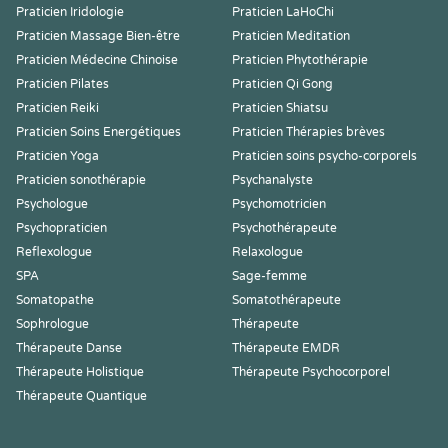
Praticien Iridologie
Praticien LaHoChi
Praticien Massage Bien-être
Praticien Meditation
Praticien Médecine Chinoise
Praticien Phytothérapie
Praticien Pilates
Praticien Qi Gong
Praticien Reiki
Praticien Shiatsu
Praticien Soins Energétiques
Praticien Thérapies brèves
Praticien Yoga
Praticien soins psycho-corporels
Praticien sonothérapie
Psychanalyste
Psychologue
Psychomotricien
Psychopraticien
Psychothérapeute
Reflexologue
Relaxologue
SPA
Sage-femme
Somatopathe
Somatothérapeute
Sophrologue
Thérapeute
Thérapeute Danse
Thérapeute EMDR
Thérapeute Holistique
Thérapeute Psychocorporel
Thérapeute Quantique