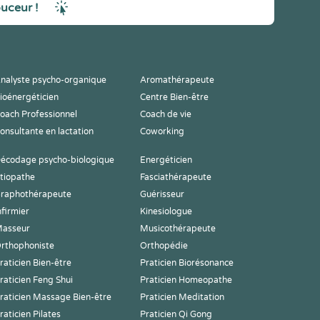
ouceur !
nalyste psycho-organique
Aromathérapeute
ioénergéticien
Centre Bien-être
oach Professionnel
Coach de vie
onsultante en lactation
Coworking
écodage psycho-biologique
Energéticien
tiopathe
Fasciathérapeute
raphothérapeute
Guérisseur
nfirmier
Kinesiologue
asseur
Musicothérapeute
rthophoniste
Orthopédie
raticien Bien-être
Praticien Biorésonance
raticien Feng Shui
Praticien Homeopathe
raticien Massage Bien-être
Praticien Meditation
raticien Pilates
Praticien Qi Gong