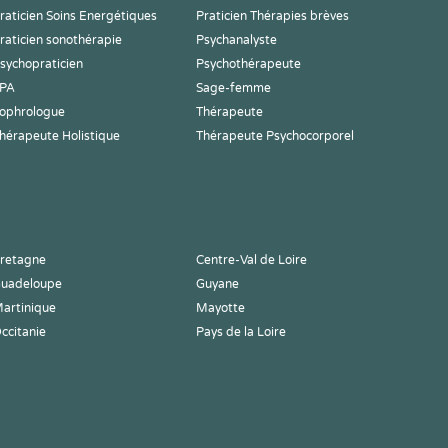
raticien Soins Energétiques
Praticien Thérapies brèves
raticien sonothérapie
Psychanalyste
sychopraticien
Psychothérapeute
PA
Sage-femme
ophrologue
Thérapeute
hérapeute Holistique
Thérapeute Psychocorporel
retagne
Centre-Val de Loire
uadeloupe
Guyane
artinique
Mayotte
ccitanie
Pays de la Loire