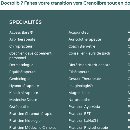
Doctolib ? Faites votre transition vers Crenolibre tout en d
SPÉCIALITÉS
Access Bars ®
Acupuncteur
A
Art-Thérapeute
Auriculothérapeute
B
Chiropracteur
Coach Bien-être
C
Coach en développement
Conseiller Fleurs de Bach
C
personnel
Dermatologue
Diététicien Nutritionniste
D
Equithérapeute
Ethérapeute
E
Geobiologue
Gestalt-Thérapeute
G
Hypnothérapeute
Imaginologie®
I
Kinesithérapeute
Magnetiseur
M
Médecine Douce
Naturopathe
O
Ostéopathe
Praticien Ayurvéda
P
Praticien Chromothérapie
Praticien EFT
P
Praticien Iridologie
Praticien LaHoChi
P
Praticien Médecine Chinoise
Praticien Phytothérapie
P