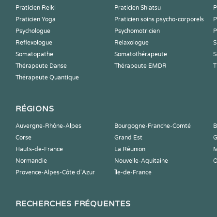
Praticien Reiki
Praticien Shiatsu
P
Praticien Yoga
Praticien soins psycho-corporels
P
Psychologue
Psychomotricien
P
Reflexologue
Relaxologue
S
Somatopathe
Somatothérapeute
S
Thérapeute Danse
Thérapeute EMDR
T
Thérapeute Quantique
RÉGIONS
Auvergne-Rhône-Alpes
Bourgogne-Franche-Comté
B
Corse
Grand Est
G
Hauts-de-France
La Réunion
M
Normandie
Nouvelle-Aquitaine
O
Provence-Alpes-Côte d'Azur
Île-de-France
RECHERCHES FRÉQUENTES