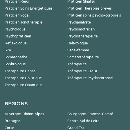
Praticien Reiki
Praticien Shiatsu
Praticien Soins Energétiques
Praticien Thérapies brèves
Praticien Yoga
Praticien soins psycho-corporels
Praticien sonothérapie
Psychanalyste
Psychologue
Psychomotricien
Psychopraticien
Psychothérapeute
Reflexologue
Relaxologue
SPA
Sage-femme
Somatopathe
Somatothérapeute
Sophrologue
Thérapeute
Thérapeute Danse
Thérapeute EMDR
Thérapeute Holistique
Thérapeute Psychocorporel
Thérapeute Quantique
RÉGIONS
Auvergne-Rhône-Alpes
Bourgogne-Franche-Comté
Bretagne
Centre-Val de Loire
Corse
Grand Est