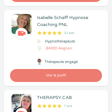
Isabelle Schaff Hypnose
Coaching PNL
32 avis
5
1
5
32
Hypnothérapeute
84000 Avignon
Thérapeute engagé
Voir le profil
THERAPSY.CAB
7 avis
5
1
5
7