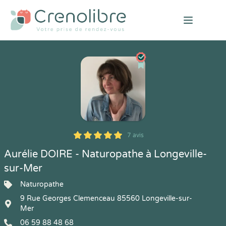
Open mai
7 avis
5
1
5
7
Aurélie DOIRE - Naturopathe à Longeville-
sur-Mer
Naturopathe
9 Rue Georges Clemenceau 85560 Longeville-sur-
Mer
06 59 88 48 68