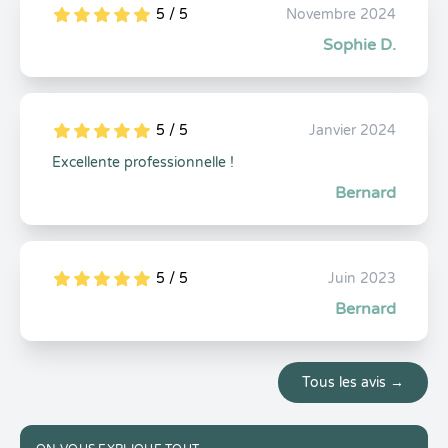
5 / 5
Novembre 2024
5
1
5
0
Sophie D.
5 / 5
Janvier 2024
5
1
5
0
Excellente professionnelle !
Bernard
5 / 5
Juin 2023
5
1
5
0
Bernard
Tous les avis →