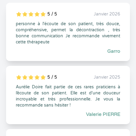
5 / 5
Janvier 2026
5
1
5
0
personne à l'écoute de son patient, très douce,
compréhensive, permet la décontraction , très
bonne communication Je recommande vivement
cette thérapeute
Garro
5 / 5
Janvier 2025
5
1
5
0
Aurélie Doire fait partie de ces rares praticiens à
l’écoute de son patient. Elle est d'une douceur
incroyable et très professionnelle. Je vous la
recommande sans hésiter !
Valerie PIERRE