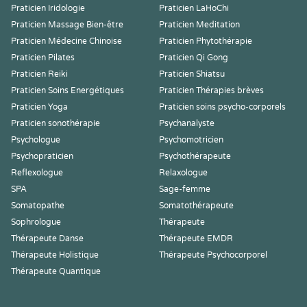
Praticien Iridologie
Praticien LaHoChi
Praticien Massage Bien-être
Praticien Meditation
Praticien Médecine Chinoise
Praticien Phytothérapie
Praticien Pilates
Praticien Qi Gong
Praticien Reiki
Praticien Shiatsu
Praticien Soins Energétiques
Praticien Thérapies brèves
Praticien Yoga
Praticien soins psycho-corporels
Praticien sonothérapie
Psychanalyste
Psychologue
Psychomotricien
Psychopraticien
Psychothérapeute
Reflexologue
Relaxologue
SPA
Sage-femme
Somatopathe
Somatothérapeute
Sophrologue
Thérapeute
Thérapeute Danse
Thérapeute EMDR
Thérapeute Holistique
Thérapeute Psychocorporel
Thérapeute Quantique