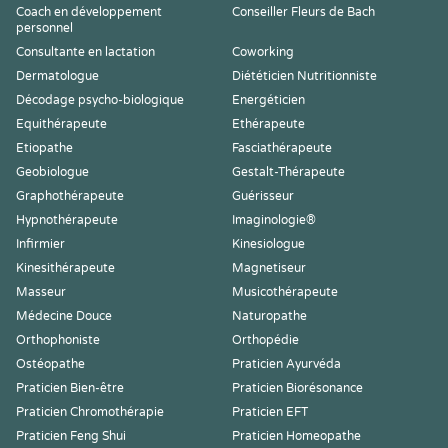
Coach en développement
Conseiller Fleurs de Bach
personnel
Consultante en lactation
Coworking
Dermatologue
Diététicien Nutritionniste
Décodage psycho-biologique
Energéticien
Equithérapeute
Ethérapeute
Etiopathe
Fasciathérapeute
Geobiologue
Gestalt-Thérapeute
Graphothérapeute
Guérisseur
Hypnothérapeute
Imaginologie®
Infirmier
Kinesiologue
Kinesithérapeute
Magnetiseur
Masseur
Musicothérapeute
Médecine Douce
Naturopathe
Orthophoniste
Orthopédie
Ostéopathe
Praticien Ayurvéda
Praticien Bien-être
Praticien Biorésonance
Praticien Chromothérapie
Praticien EFT
Praticien Feng Shui
Praticien Homeopathe