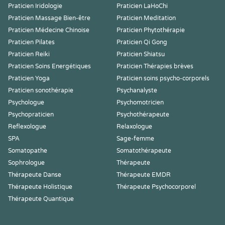
Praticien Iridologie
Praticien LaHoChi
Praticien Massage Bien-être
Praticien Meditation
Praticien Médecine Chinoise
Praticien Phytothérapie
Praticien Pilates
Praticien Qi Gong
Praticien Reiki
Praticien Shiatsu
Praticien Soins Energétiques
Praticien Thérapies brèves
Praticien Yoga
Praticien soins psycho-corporels
Praticien sonothérapie
Psychanalyste
Psychologue
Psychomotricien
Psychopraticien
Psychothérapeute
Reflexologue
Relaxologue
SPA
Sage-femme
Somatopathe
Somatothérapeute
Sophrologue
Thérapeute
Thérapeute Danse
Thérapeute EMDR
Thérapeute Holistique
Thérapeute Psychocorporel
Thérapeute Quantique