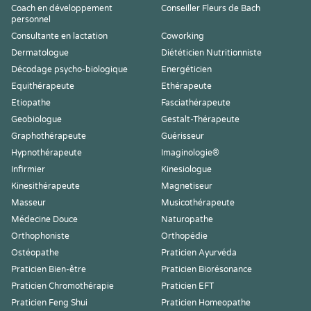
Coach en développement
Conseiller Fleurs de Bach
personnel
Consultante en lactation
Coworking
Dermatologue
Diététicien Nutritionniste
Décodage psycho-biologique
Energéticien
Equithérapeute
Ethérapeute
Etiopathe
Fasciathérapeute
Geobiologue
Gestalt-Thérapeute
Graphothérapeute
Guérisseur
Hypnothérapeute
Imaginologie®
Infirmier
Kinesiologue
Kinesithérapeute
Magnetiseur
Masseur
Musicothérapeute
Médecine Douce
Naturopathe
Orthophoniste
Orthopédie
Ostéopathe
Praticien Ayurvéda
Praticien Bien-être
Praticien Biorésonance
Praticien Chromothérapie
Praticien EFT
Praticien Feng Shui
Praticien Homeopathe