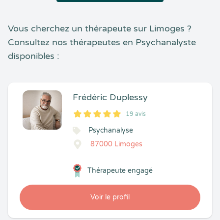
Vous cherchez un thérapeute sur Limoges ?
Consultez nos thérapeutes en Psychanalyste
disponibles :
Frédéric Duplessy
19 avis
5
1
5
19
Psychanalyse
87000 Limoges
Thérapeute engagé
Voir le profil