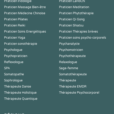
Praticien Iridologie
Praticien LaHoChi
Praticien Massage Bien-être
Praticien Meditation
Praticien Médecine Chinoise
Praticien Phytothérapie
Praticien Pilates
Praticien Qi Gong
Praticien Reiki
Praticien Shiatsu
Praticien Soins Energétiques
Praticien Thérapies brèves
Praticien Yoga
Praticien soins psycho-corporels
Praticien sonothérapie
Psychanalyste
Psychologue
Psychomotricien
Psychopraticien
Psychothérapeute
Reflexologue
Relaxologue
SPA
Sage-femme
Somatopathe
Somatothérapeute
Sophrologue
Thérapeute
Thérapeute Danse
Thérapeute EMDR
Thérapeute Holistique
Thérapeute Psychocorporel
Thérapeute Quantique