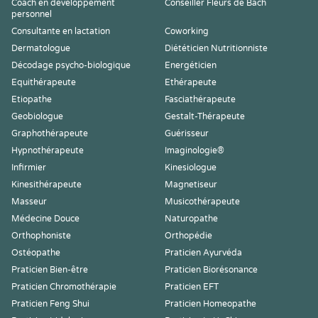
Coach en développement
Conseiller Fleurs de Bach
personnel
Consultante en lactation
Coworking
Dermatologue
Diététicien Nutritionniste
Décodage psycho-biologique
Energéticien
Equithérapeute
Ethérapeute
Etiopathe
Fasciathérapeute
Geobiologue
Gestalt-Thérapeute
Graphothérapeute
Guérisseur
Hypnothérapeute
Imaginologie®
Infirmier
Kinesiologue
Kinesithérapeute
Magnetiseur
Masseur
Musicothérapeute
Médecine Douce
Naturopathe
Orthophoniste
Orthopédie
Ostéopathe
Praticien Ayurvéda
Praticien Bien-être
Praticien Biorésonance
Praticien Chromothérapie
Praticien EFT
Praticien Feng Shui
Praticien Homeopathe