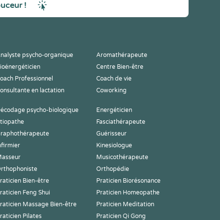
ouceur !
nalyste psycho-organique
Aromathérapeute
ioénergéticien
Centre Bien-être
oach Professionnel
Coach de vie
onsultante en lactation
Coworking
écodage psycho-biologique
Energéticien
tiopathe
Fasciathérapeute
raphothérapeute
Guérisseur
nfirmier
Kinesiologue
asseur
Musicothérapeute
rthophoniste
Orthopédie
raticien Bien-être
Praticien Biorésonance
raticien Feng Shui
Praticien Homeopathe
raticien Massage Bien-être
Praticien Meditation
raticien Pilates
Praticien Qi Gong