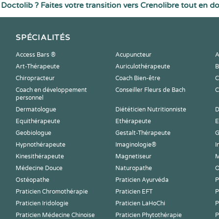
Doctolib ? Faites votre transition vers Crenolibre tout en d
SPÉCIALITÉS
Access Bars ®
Acupuncteur
A
Art-Thérapeute
Auriculothérapeute
B
Chiropracteur
Coach Bien-être
C
Coach en développement
Conseiller Fleurs de Bach
C
personnel
Dermatologue
Diététicien Nutritionniste
D
Equithérapeute
Ethérapeute
E
Geobiologue
Gestalt-Thérapeute
G
Hypnothérapeute
Imaginologie®
I
Kinesithérapeute
Magnetiseur
M
Médecine Douce
Naturopathe
O
Ostéopathe
Praticien Ayurvéda
P
Praticien Chromothérapie
Praticien EFT
P
Praticien Iridologie
Praticien LaHoChi
P
Praticien Médecine Chinoise
Praticien Phytothérapie
P