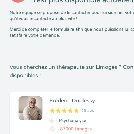
n’est plus disponible actuelle
Notre équipe se propose de le contacter pour lui signifier vo
qu’il vous recontacte au plus vite !
Merci de compléter le formulaire afin que nous puissions lui
satisfaire votre demande.
Vous cherchez un thérapeute sur Limoges ? Con
disponibles :
Frédéric Duplessy
19 avis
5
1
5
19
Psychanalyse
87000 Limoges