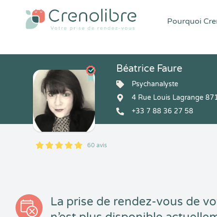
Pourquoi Cren
Béatrice Faure
Psychanalyste
4 Rue Louis Lagrange 87
+33 7 88 36 27 58
60 avis
5
1
5
60
La prise de rendez-vous de vo