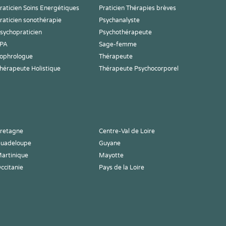
raticien Soins Energétiques
Praticien Thérapies brèves
raticien sonothérapie
Psychanalyste
sychopraticien
Psychothérapeute
PA
Sage-femme
ophrologue
Thérapeute
hérapeute Holistique
Thérapeute Psychocorporel
retagne
Centre-Val de Loire
uadeloupe
Guyane
artinique
Mayotte
ccitanie
Pays de la Loire