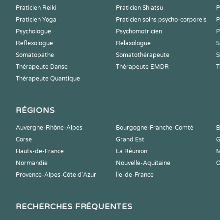
Praticien Reiki
Praticien Shiatsu
P
Praticien Yoga
Praticien soins psycho-corporels
P
Psychologue
Psychomotricien
P
Reflexologue
Relaxologue
S
Somatopathe
Somatothérapeute
S
Thérapeute Danse
Thérapeute EMDR
T
Thérapeute Quantique
RÉGIONS
Auvergne-Rhône-Alpes
Bourgogne-Franche-Comté
B
Corse
Grand Est
G
Hauts-de-France
La Réunion
M
Normandie
Nouvelle-Aquitaine
O
Provence-Alpes-Côte d'Azur
Île-de-France
RECHERCHES FRÉQUENTES