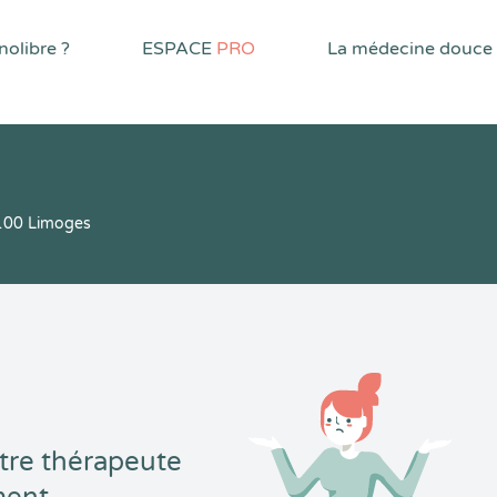
olibre ?
ESPACE
PRO
La médecine douce
100 Limoges
tre thérapeute