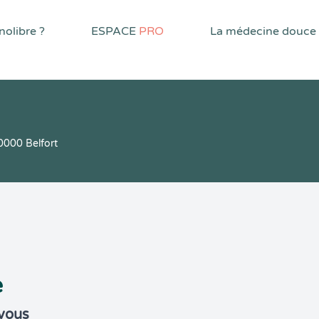
olibre ?
ESPACE
PRO
La médecine douce
0000 Belfort
e
-vous