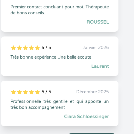
Premier contact concluant pour moi. Thérapeute
de bons conseils.
ROUSSEL
5 / 5
Janvier 2026
5
1
5
0
Très bonne expérience Une belle écoute
Laurent
5 / 5
Décembre 2025
5
1
5
0
Professionnelle très gentille et qui apporte un
très bon accompagnement
Ciara Schloessinger