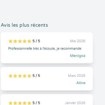
Avis les plus récents
5 / 5
Mai 2026
5
1
5
0
Professionnelle très à l'écoute, je recommande
Menigoz
5 / 5
Mars 2026
5
1
5
0
Aline
5 / 5
Janvier 2026
5
1
5
0