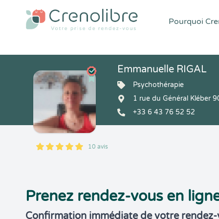
Pourquoi Cren
Emmanuelle RIGAL
Psychothérapie
1 rue du Général Kléber 9
+33 6 43 76 52 52
10 avis
5
1
5
10
Prenez rendez-vous en lign
Confirmation immédiate de votre rendez