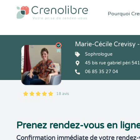
Pourquoi Cren
Marie-Cécile Crevisy
Sophrologue
45 bis rue gabriel péri 
06 85 35 27 04
18 avis
5
1
5
18
Prenez rendez-vous en lign
Confirmation immédiate de votre rendez