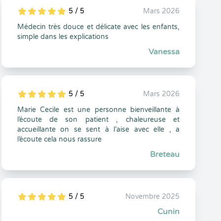
5 / 5
Mars 2026
5
1
5
0
Médecin très douce et délicate avec les enfants,
simple dans les explications
Vanessa
5 / 5
Mars 2026
5
1
5
0
Marie Cecile est une personne bienveillante à
l’écoute de son patient , chaleureuse et
accueillante on se sent à l’aise avec elle , a
l’écoute cela nous rassure
Breteau
5 / 5
Novembre 2025
5
1
5
0
Cunin