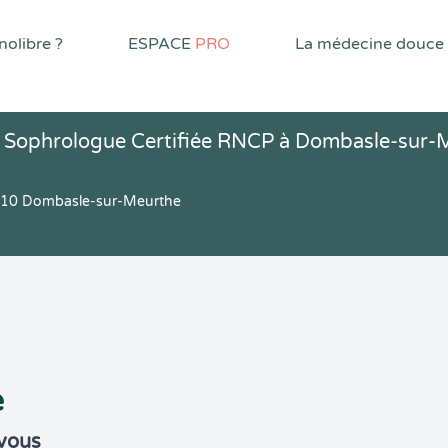
olibre ?
ESPACE
PRO
La médecine douce
 - Sophrologue Certifiée RNCP à Dombasle-sur-
54110 Dombasle-sur-Meurthe
e
-vous