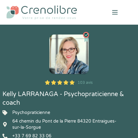
Open mai
103 avis
5
1
5
103
Kelly LARRANAGA - Psychopraticienne &
coach
Psychopraticienne
64 chemin du Pont de la Pierre 84320 Entraigues-
sur-la-Sorgue
+33 7 69 82 33 06