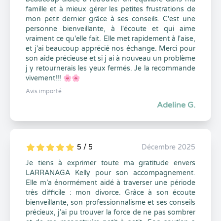
famille et à mieux gérer les petites frustrations de
mon petit dernier grâce à ses conseils. C'est une
personne bienveillante, à l'écoute et qui aime
vraiment ce qu'elle fait. Elle met rapidement à l'aise,
et j'ai beaucoup apprécié nos échange. Merci pour
son aide précieuse et si j ai à nouveau un problème
j y retournerais les yeux fermés. Je la recommande
vivement!!! 🌸🌸
Avis importé
Adeline G.
5 / 5
Décembre 2025
5
1
5
0
Je tiens à exprimer toute ma gratitude envers
LARRANAGA Kelly pour son accompagnement.
Elle m’a énormément aidé à traverser une période
très difficile : mon divorce. Grâce à son écoute
bienveillante, son professionnalisme et ses conseils
précieux, j’ai pu trouver la force de ne pas sombrer