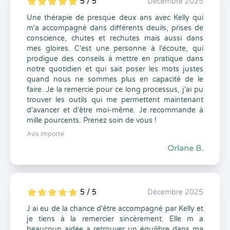
5 / 5
Décembre 2025
5
1
5
0
Une thérapie de presque deux ans avec Kelly qui
m'a accompagné dans différents deuils, prises de
conscience, chutes et rechutes mais aussi dans
mes gloires. C'est une personne à l'écoute, qui
prodigue des conseils à mettre en pratique dans
notre quotidien et qui sait poser les mots justes
quand nous ne sommes plus en capacité de le
faire. Je la remercie pour ce long processus, j'ai pu
trouver les outils qui me permettent maintenant
d'avancer et d'être moi-même. Je recommande à
mille pourcents. Prenez soin de vous !
Avis importé
Orlane B.
5 / 5
Décembre 2025
5
1
5
0
J ai eu de la chance d'être accompagné par Kelly et
je tiens à la remercier sincèrement. Elle m a
beaucoup aidée a retrouver un équilibre dans ma