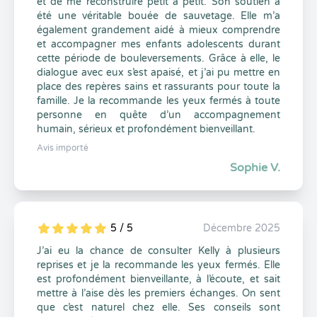
et de me reconstruire petit à petit. Son soutien a
été une véritable bouée de sauvetage. Elle m’a
également grandement aidé à mieux comprendre
et accompagner mes enfants adolescents durant
cette période de bouleversements. Grâce à elle, le
dialogue avec eux s’est apaisé, et j’ai pu mettre en
place des repères sains et rassurants pour toute la
famille. Je la recommande les yeux fermés à toute
personne en quête d’un accompagnement
humain, sérieux et profondément bienveillant.
Avis importé
Sophie V.
5 / 5
Décembre 2025
5
1
5
0
J’ai eu la chance de consulter Kelly à plusieurs
reprises et je la recommande les yeux fermés. Elle
est profondément bienveillante, à l’écoute, et sait
mettre à l’aise dès les premiers échanges. On sent
que c’est naturel chez elle. Ses conseils sont