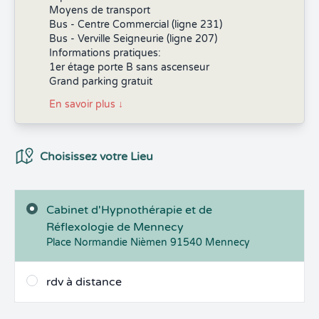
Moyens de transport
Bus - Centre Commercial (ligne 231)
Bus - Verville Seigneurie (ligne 207)
Informations pratiques:
1er étage porte B sans ascenseur
Grand parking gratuit
En savoir plus
↓
Choix du Lieux
Choisissez votre Lieu
Cabinet d'Hypnothérapie et de
Réflexologie de Mennecy
Place Normandie Nièmen
91540
Mennecy
rdv à distance