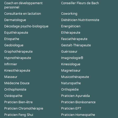
Coach en développement
Conseiller Fleurs de Bach
personnel
Consultante en lactation
Coworking
Dermatologue
Diététicien Nutritionniste
Décodage psycho-biologique
Energéticien
Equithérapeute
Ethérapeute
Etiopathe
Fasciathérapeute
Geobiologue
Gestalt-Thérapeute
Graphothérapeute
Guérisseur
Hypnothérapeute
Imaginologie®
Infirmier
Kinesiologue
Kinesithérapeute
Magnetiseur
Masseur
Musicothérapeute
Médecine Douce
Naturopathe
Orthophoniste
Orthopédie
Ostéopathe
Praticien Ayurvéda
Praticien Bien-être
Praticien Biorésonance
Praticien Chromothérapie
Praticien EFT
Praticien Feng Shui
Praticien Homeopathe