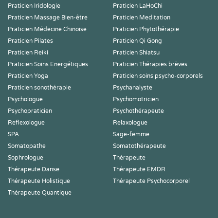
Praticien Iridologie
Praticien LaHoChi
Praticien Massage Bien-être
Praticien Meditation
Praticien Médecine Chinoise
Praticien Phytothérapie
Praticien Pilates
Praticien Qi Gong
Praticien Reiki
Praticien Shiatsu
Praticien Soins Energétiques
Praticien Thérapies brèves
Praticien Yoga
Praticien soins psycho-corporels
Praticien sonothérapie
Psychanalyste
Psychologue
Psychomotricien
Psychopraticien
Psychothérapeute
Reflexologue
Relaxologue
SPA
Sage-femme
Somatopathe
Somatothérapeute
Sophrologue
Thérapeute
Thérapeute Danse
Thérapeute EMDR
Thérapeute Holistique
Thérapeute Psychocorporel
Thérapeute Quantique