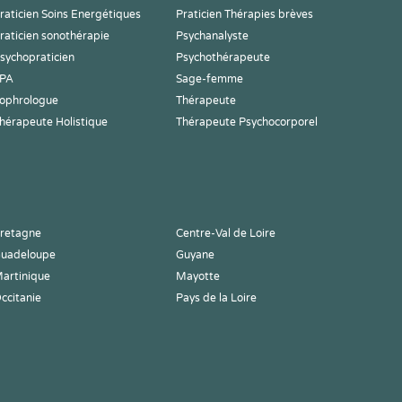
raticien Soins Energétiques
Praticien Thérapies brèves
raticien sonothérapie
Psychanalyste
sychopraticien
Psychothérapeute
PA
Sage-femme
ophrologue
Thérapeute
hérapeute Holistique
Thérapeute Psychocorporel
retagne
Centre-Val de Loire
uadeloupe
Guyane
artinique
Mayotte
ccitanie
Pays de la Loire