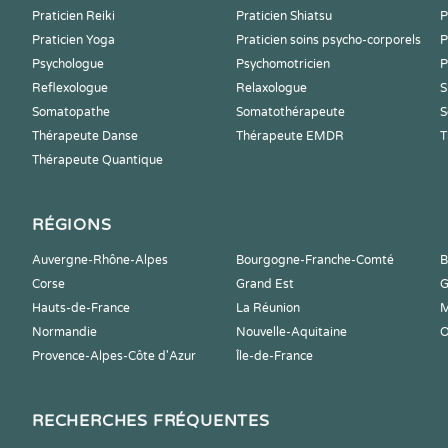
Praticien Reiki
Praticien Shiatsu
P
Praticien Yoga
Praticien soins psycho-corporels
P
Psychologue
Psychomotricien
P
Reflexologue
Relaxologue
S
Somatopathe
Somatothérapeute
S
Thérapeute Danse
Thérapeute EMDR
T
Thérapeute Quantique
RÉGIONS
Auvergne-Rhône-Alpes
Bourgogne-Franche-Comté
B
Corse
Grand Est
G
Hauts-de-France
La Réunion
M
Normandie
Nouvelle-Aquitaine
O
Provence-Alpes-Côte d'Azur
Île-de-France
RECHERCHES FRÉQUENTES