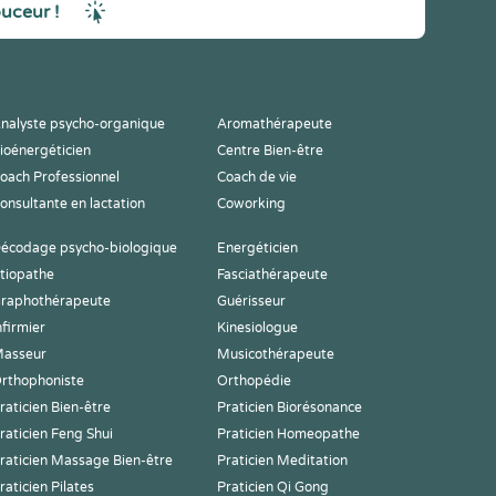
ouceur !
nalyste psycho-organique
Aromathérapeute
ioénergéticien
Centre Bien-être
oach Professionnel
Coach de vie
onsultante en lactation
Coworking
écodage psycho-biologique
Energéticien
tiopathe
Fasciathérapeute
raphothérapeute
Guérisseur
nfirmier
Kinesiologue
asseur
Musicothérapeute
rthophoniste
Orthopédie
raticien Bien-être
Praticien Biorésonance
raticien Feng Shui
Praticien Homeopathe
raticien Massage Bien-être
Praticien Meditation
raticien Pilates
Praticien Qi Gong