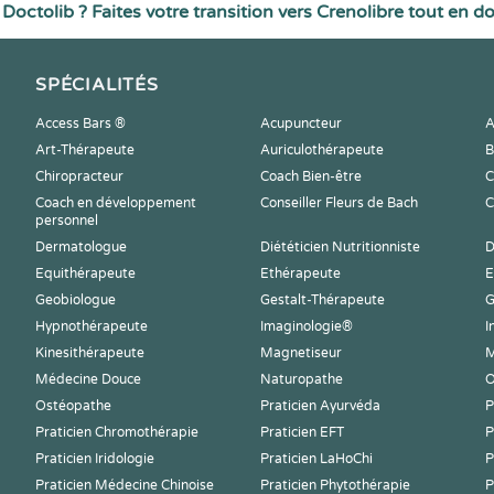
Doctolib ? Faites votre transition vers Crenolibre tout en d
SPÉCIALITÉS
Access Bars ®
Acupuncteur
A
Art-Thérapeute
Auriculothérapeute
B
Chiropracteur
Coach Bien-être
C
Coach en développement
Conseiller Fleurs de Bach
C
personnel
Dermatologue
Diététicien Nutritionniste
D
Equithérapeute
Ethérapeute
E
Geobiologue
Gestalt-Thérapeute
G
Hypnothérapeute
Imaginologie®
I
Kinesithérapeute
Magnetiseur
M
Médecine Douce
Naturopathe
O
Ostéopathe
Praticien Ayurvéda
P
Praticien Chromothérapie
Praticien EFT
P
Praticien Iridologie
Praticien LaHoChi
P
Praticien Médecine Chinoise
Praticien Phytothérapie
P