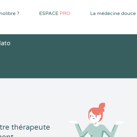
olibre ?
ESPACE
PRO
La médecine douce
Nato
tre thérapeute