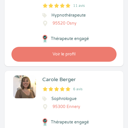
11 avis
5
1
5
11
Hypnothérapeute
95520 Osny
Thérapeute engagé
Voir le profil
Carole Berger
6 avis
5
1
5
6
Sophrologue
95300 Ennery
Thérapeute engagé