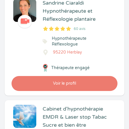
Sandrine Ciaraldi
Hypnothérapeute et
Réflexologie plantaire
60 avis
5
1
5
60
Hypnothérapeute
Réflexologue
95220 Herblay
Thérapeute engagé
Voir le profil
Cabinet d'hypnothérapie
EMDR & Laser stop Tabac
Sucre et bien être