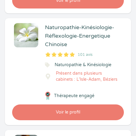
Voir le profil
Naturopathie-Kinésiologie-
Réflexologie-Energetique
Chinoise
101 avis
5
1
5
101
Naturopathie & Kinésiologie
Présent dans plusieurs
cabinets : L'Isle-Adam, Béziers
Thérapeute engagé
Voir le profil