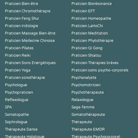
Praticien Bien-être
Praticien Biorésonance
Praticien Chromothérapie
Praticien EFT
Praticien Feng Shui
Praticien Homeopathe
Praticien Iridologie
Praticien LaHoChi
Praticien Massage Bien-être
Praticien Meditation
Praticien Médecine Chinoise
Praticien Phytothérapie
Praticien Pilates
Praticien Qi Gong
Praticien Reiki
Praticien Shiatsu
Praticien Soins Energétiques
Praticien Thérapies brèves
Praticien Yoga
Praticien soins psycho-corporels
Praticien sonothérapie
Psychanalyste
Psychologue
Psychomotricien
Psychopraticien
Psychothérapeute
Reflexologue
Relaxologue
SPA
Sage-femme
Somatopathe
Somatothérapeute
Sophrologue
Thérapeute
Thérapeute Danse
Thérapeute EMDR
Thérapeute Holistique
Thérapeute Psychocorporel