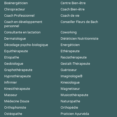
Bioénergéticien
Centre Bien-être
Chiropracteur
Coach Bien-être
Coach Professionnel
Coach de vie
Coach en développement
Conseiller Fleurs de Bach
personnel
Consultante en lactation
Coworking
Dermatologue
Diététicien Nutritionniste
Décodage psycho-biologique
Energéticien
Equithérapeute
Ethérapeute
Etiopathe
Fasciathérapeute
Geobiologue
Gestalt-Thérapeute
Graphothérapeute
Guérisseur
Hypnothérapeute
Imaginologie®
Infirmier
Kinesiologue
Kinesithérapeute
Magnetiseur
Masseur
Musicothérapeute
Médecine Douce
Naturopathe
Orthophoniste
Orthopédie
Ostéopathe
Praticien Ayurvéda