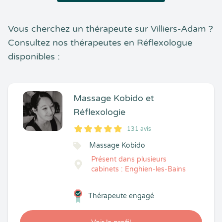
Vous cherchez un thérapeute sur Villiers-Adam ?
Consultez nos thérapeutes en Réflexologue
disponibles :
Massage Kobido et
Réflexologie
131 avis
5
1
5
131
Massage Kobido
Présent dans plusieurs
cabinets : Enghien-les-Bains
Thérapeute engagé